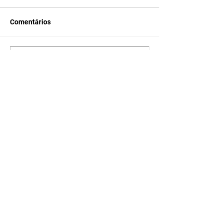
Comentários
Escreva um comentário
Últimas Notícias
Quem Ama Cuida | resumo
do capítulo de sábado -