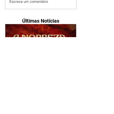
Escreva um comentário
Últimas Notícias
A Nobreza do Amor |
resumo do capítulo de sexta
- 07/08/2026
Omar afirma a Tonho que lutará
pelo amor de Alika. Salma
repreende Miguel e Fátima por
terem sido rudes com Omar.