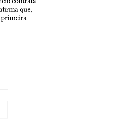
cio contrata 
afirma que, 
 primeira 