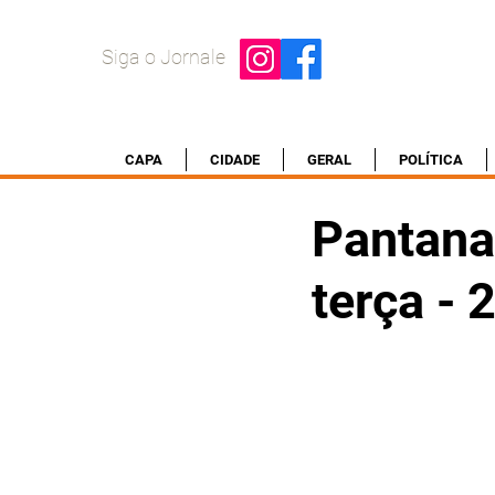
Siga o Jornale
CAPA
CIDADE
GERAL
POLÍTICA
Pantanal
terça -