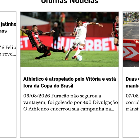
Últimas Notícias
jatinho
lhos
é Felipe
 revelar
ronave.
-feira,
rido e
Athletico é atropelado pelo Vitória e está
Duas 
o espaço
fora da Copa do Brasil
manh
inia
veram
06/08/2026 Furacão não segurou a
07/08
sé
vantagem, foi goleado por 4x0 Divulgação
corri
s
O Athletico encerrou sua campanha na
trâns
 entre
Copa do Brasil nesta quinta-feira (6), em
domin
uma noite infeliz em Salvador (BA). O time
5h30 
paranaense foi superado por 4×0 pelo
Jardi
Vitória, no Barradão, e viu derreter a
Agent