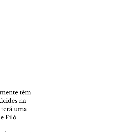
almente têm 
lcides na 
 terá uma 
 Filó.