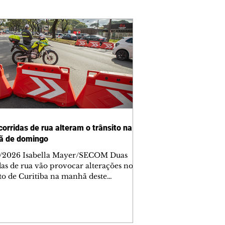
corridas de rua alteram o trânsito na
ã de domingo
/2026 Isabella Mayer/SECOM Duas
das de rua vão provocar alterações no
ito de Curitiba na manhã deste
go (9/8). As mudanças começam às
e afetam principalmente as regiões do
m das Américas e do Água Verde.
es de trânsito e monitores farão o