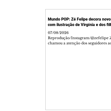
Mundo POP: Zé Felipe decora novo 
com ilustração de Virgínia e dos fi
07/08/2026
Reprodução/Instagram/@zefelipe Z
chamou a atenção dos seguidores ao
um detalhe especial de sua nova ae
O cantor compartilhou nesta quinta
6, registros do jatinho recém-adqui
mostrou que decidiu personalizar 
com uma ilustração que reúne Virg
Fonseca e os três filhos que eles ti
juntos: Maria Alice, Maria Flor e Jo
Leonardo. Na imagem, aparecem o
apelidos dos integrantes da família,
eles "Papai", "Mamãe",