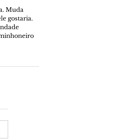
ça. Muda 
e gostaria. 
indade 
aminhoneiro 