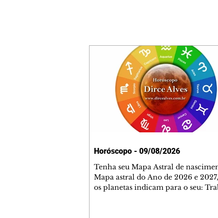
Horóscopo - 09/08/2026
Tenha seu Mapa Astral de nascimen
Mapa astral do Ano de 2026 e 2027,
os planetas indicam para o seu: Tra
Amor, Dinheiro, Saúde e Família. E
com 35 páginas. Adquira já através 
loja virtual ou na loja física: rua E