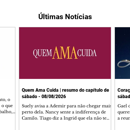
Últimas Notícias
Quem Ama Cuida | resumo do capítulo de
Coraç
sábado - 08/08/2026
sábad
to, o
 o que
Suely avisa a Ademir para não chegar mais
Gael 
balho,
perto dela. Nancy sente a indiferença de
quere
studo
Camilo. Tiago diz a Ingrid que ela não tem
a reu
da nossa
competência para presidir a joalheria.
Zilá 
miliano