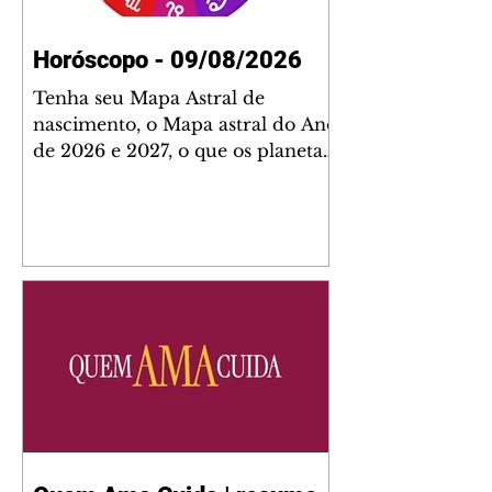
Horóscopo - 09/08/2026
Tenha seu Mapa Astral de
nascimento, o Mapa astral do Ano
de 2026 e 2027, o que os planetas
indicam para o seu: Trabalho,
Amor, Dinheiro, Saúde e Família.
Estudo com 35 páginas. Adquira
já através da nossa loja virtual ou
na loja física: rua Emiliano
Perneta 30 – loja 21 – galeria
Cezar Franco – centro –
Curitiba. Você pode pedir
também através do nosso
Whatsapp e receber seu livro
virtual: (41) 99719-0645. Escute o
programa Bom Dia Astral através