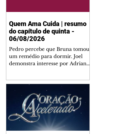
Quem Ama Cuida | resumo
do capítulo de quinta -
06/08/2026
Pedro percebe que Bruna tomou
um remédio para dormir. Joel
demonstra interesse por Adriana.
Fernando elogia Mau Mau. Bia
não gosta quando Brigitte e
Rafael se sentam à mesa com ela
e César, atrapalhando o jantar
romântico do casal. Bruna se
aproveita da preocupação de
Pedro com sua saúde para
manter o marido ao seu lado.
Elenice acusa Rosa por seu