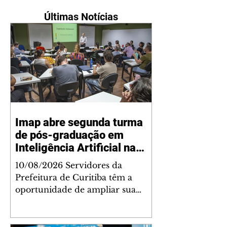
Últimas Notícias
Imap abre segunda turma
de pós-graduação em
Inteligência Artificial na
Administração Pública para
10/08/2026 Servidores da
servidores
Prefeitura de Curitiba têm a
oportunidade de ampliar sua
formação profissional com mais
uma especialização gratuita da
Escola de Administração Pública