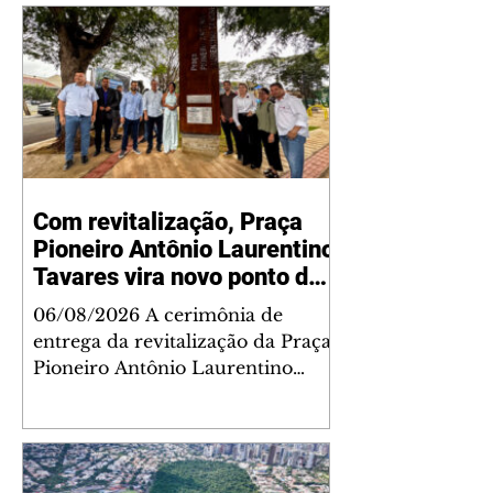
Com revitalização, Praça
Pioneiro Antônio Laurentino
Tavares vira novo ponto de
encontro para famílias e
06/08/2026 A cerimônia de
moradores do Jardim
entrega da revitalização da Praça
Liberdade
Pioneiro Antônio Laurentino
Tavares, localizada no
cruzamento da Avenida dos
Palmares com as ruas Laudelino
Pedro da Silva e Dr. Chrisóstomo