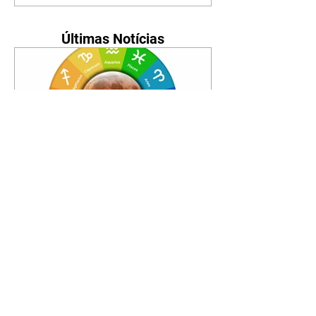
Últimas Notícias
Horóscopo - 09/08/2026
Tenha seu Mapa Astral de
nascimento, o Mapa astral do Ano
de 2026 e 2027, o que os planetas
indicam para o seu: Trabalho,
Amor, Dinheiro, Saúde e Família.
Estudo com 35 páginas. Adquira
já através da nossa loja virtual ou