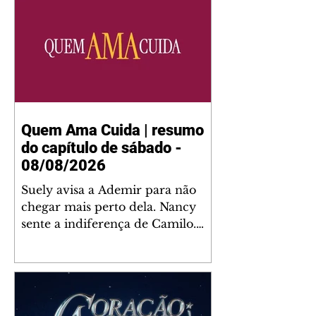
Quem Ama Cuida | resumo
do capítulo de sábado -
08/08/2026
Suely avisa a Ademir para não
chegar mais perto dela. Nancy
sente a indiferença de Camilo.
Tiago diz a Ingrid que ela não
tem competência para presidir a
joalheria. André conta a Pedro
que a associação de advogados
expulsou Ademir. Laurentino