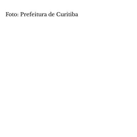
Foto: Prefeitura de Curitiba
CIDADE
Comentários
Escreva um comentário
Últimas Notícias