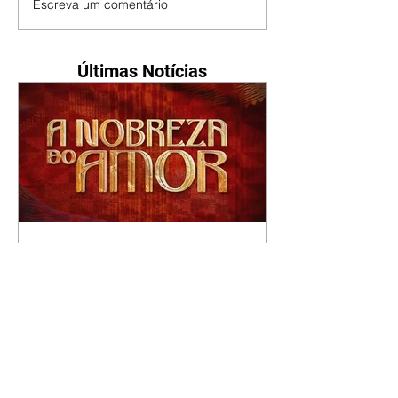
Escreva um comentário
Últimas Notícias
A Nobreza do Amor |
resumo do capítulo de sexta
- 07/08/2026
Omar afirma a Tonho que lutará
pelo amor de Alika. Salma
repreende Miguel e Fátima por
terem sido rudes com Omar.