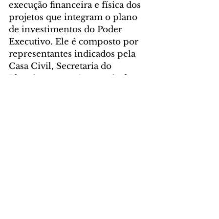
execução financeira e física dos 
projetos que integram o plano 
de investimentos do Poder 
Executivo. Ele é composto por 
representantes indicados pela 
Casa Civil, Secretaria do 
Planejamento e Secretaria da 
Fazenda. A coordenação é da 
Casa Civil.
Para a execução do plano de 
investimentos, compete à 
Secretaria da Fazenda 
providenciar a liberação de 
recursos para execução dos 
projetos, em qualquer fonte 
orçamentária apta a custear o 
investimento e no limite do 