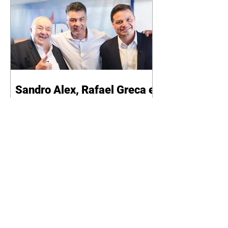
Sandro Alex, Rafael Greca e
Alexandre Curi caminham
no Calçadão da Rua XV, em
Curitiba
06/08/2026 O candidato do PSD
ao Governo do Paraná, Sandro
Alex, o candidato a vice-
governador Rafael Greca (MDB),
e o candidato ao Senado,
Alexandre Curi (Republicanos),
participam nesta sexta-feira (7) de
uma caminhada com apoiadores