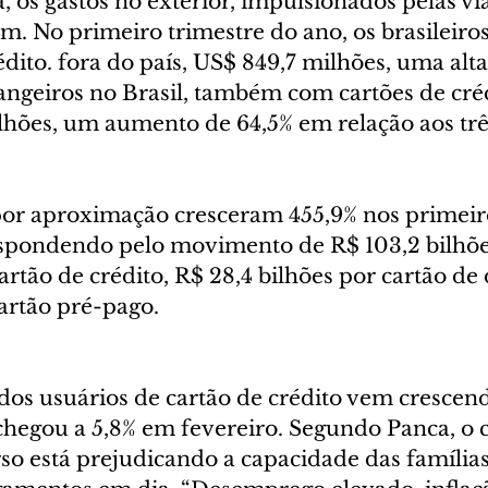
 os gastos no exterior, impulsionados pelas vi
. No primeiro trimestre do ano, os brasileiros
dito. fora do país, US$ 849,7 milhões, uma alta
angeiros no Brasil, também com cartões de créd
hões, um aumento de 64,5% em relação aos trê
r aproximação cresceram 455,9% nos primeiro
spondendo pelo movimento de R$ 103,2 bilhõe
cartão de crédito, R$ 28,4 bilhões por cartão de 
cartão pré-pago.
dos usuários de cartão de crédito vem crescen
chegou a 5,8% em fevereiro. Segundo Panca, o c
o está prejudicando a capacidade das famílias