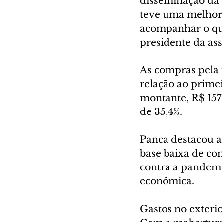
disseminação da 
teve uma melhora
acompanhar o que
presidente da as
As compras pela 
relação ao primei
montante, R$ 157
de 35,4%.
Panca destacou a
base baixa de co
contra a pandemia
econômica.
Gastos no exteri