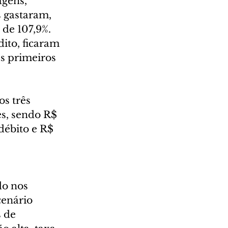
agens, 
 gastaram, 
 de 107,9%. 
ito, ficaram 
s primeiros 
s três 
s, sendo R$ 
débito e R$ 
do nos 
enário 
 de 