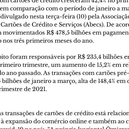
m cartões de crédito cresceram 42,4% no prim
 em comparação com o período de janeiro a ma
ivulgado nesta terça-feira (10) pela Associação
Cartões de Crédito e Serviços (Abecs). De acor
am movimentados R$ 478,5 bilhões em pagamen
o nos três primeiros meses do ano.
bito foram responsáveis por R$ 235,4 bilhões e
imeiro trimestre, um aumento de 15,2% em rel
 ano passado. As transações com cartões pré
bilhões de janeiro a março, alta de 148,4% em
rimestre de 2021.
 transações de cartões de crédito está relacio
 à expansão do comércio online e também ao c