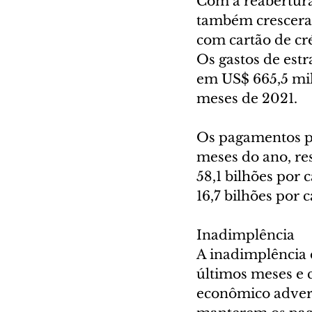
Com a reabertura,
também cresceram
com cartão de cré
Os gastos de estr
em US$ 665,5 mil
meses de 2021.
Os pagamentos po
meses do ano, re
58,1 bilhões por 
16,7 bilhões por 
Inadimplência
A inadimplência 
últimos meses e 
econômico advers