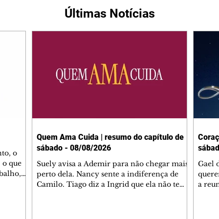
Últimas Notícias
Quem Ama Cuida | resumo do capítulo de
Coraç
sábado - 08/08/2026
sábad
to, o
 o que
Suely avisa a Ademir para não chegar mais
Gael 
balho,
perto dela. Nancy sente a indiferença de
quere
studo
Camilo. Tiago diz a Ingrid que ela não tem
a reu
da nossa
competência para presidir a joalheria.
Zilá 
miliano
André conta a Pedro que a associação de
perce
r Franco
advogados expulsou Ademir. Laurentino
Palha