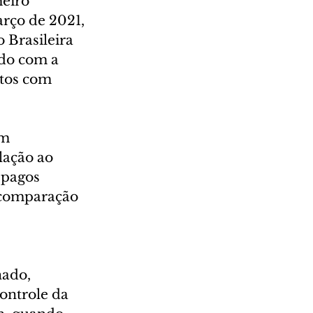
eiro 
rço de 2021, 
 Brasileira 
do com a 
tos com 
m 
ação ao 
-pagos 
 comparação 
nado, 
ontrole da 