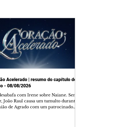
ão Acelerado | resumo do capítulo de
o - 08/08/2026
desabafa com Irene sobre Naiane. Sem
r, João Raul causa um tumulto durante
nião de Agrado com um patrocinador.
orienta Osmar a seguir Cinara, que
be a movimentação e alerta Ronei.
res confronta Cinara sobre a