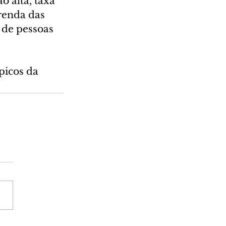
 alta, taxa 
renda das 
 de pessoas 
picos da 