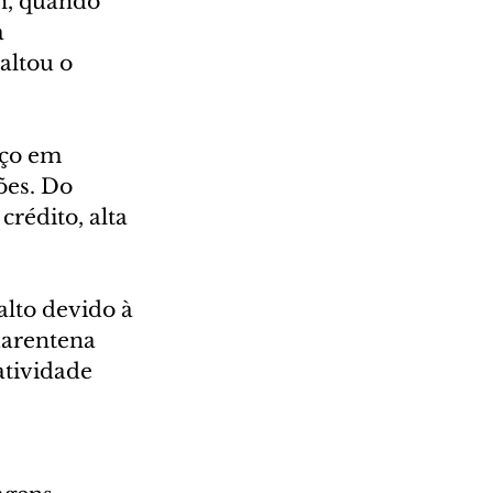
n, quando 
 
altou o 
rço em 
ões. Do 
rédito, alta 
lto devido à 
uarentena 
atividade 