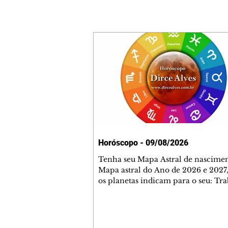
Horóscopo - 09/08/2026
Tenha seu Mapa Astral de nascimen
Mapa astral do Ano de 2026 e 2027,
os planetas indicam para o seu: Tra
Amor, Dinheiro, Saúde e Família. E
com 35 páginas. Adquira já através 
loja virtual ou na loja física: rua E
Perneta 30 – loja 21 – galeria Ceza