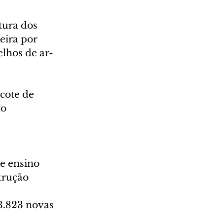
tura dos 
eira por 
elhos de ar-
cote de 
o 
 
e ensino 
trução 
.823 novas 
.