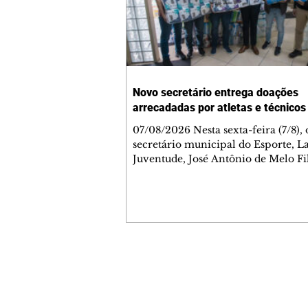
Novo secretário entrega doações
arrecadadas por atletas e técnicos
07/08/2026 Nesta sexta-feira (7/8),
secretário municipal do Esporte, L
Juventude, José Antônio de Melo Fi
a entrega de 5.873 fraldas geriátrica
arrecadadas durante a Campanha 
Atenção à Pessoa Idosa à Fundação
Social (FAS). A doação é uma contr
social de atletas, paratletas, técnicos
instituições contemplados pela Lei
Municipal de Incentivo ao Esporte.
Contato comercial
fraldas serão destinadas às unidade
mmjornale@gmail.com
que atendem pessoas idosas e tam
Telefone: (41) 99978-9956