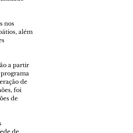
s nos 
pátios, além 
es 
ão a partir 
 programa 
geração de 
es, foi 
ões de 
s 
rede de 