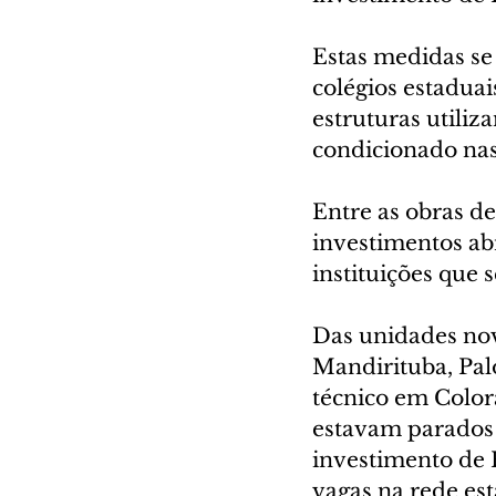
Estas medidas se
colégios estaduai
estruturas utiliz
condicionado nas
Entre as obras d
investimentos abr
instituições que 
Das unidades nova
Mandirituba, Palo
técnico em Color
estavam parados 
investimento de
vagas na rede est