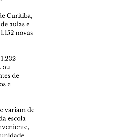
e Curitiba, 
de aulas e 
1.152 novas 
1.232 
 ou 
tes de 
os e 
de variam de 
da escola 
veniente, 
munidade 