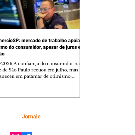
ercioSP: mercado de trabalho apoia
smo do consumidor, apesar de juros e
ção
/2026 A confiança do consumidor na
e de São Paulo recuou em julho, mas
neceu em patamar de otimismo,
ntada pelo mercado de trabalho. Ainda
, a combinação de juros elevados,
ção concentrada em itens essenciais e
comprometimento da renda vem
do as famílias a adotar uma postura
criteriosa nas decisões de compra,
Siga
Jornale
do a Federação do Comércio de Bens,
ços e Turismo do Estado de São Paulo
mercioSP). O Índice de Confiança do