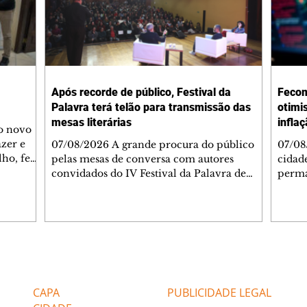
Após recorde de público, Festival da
Fecom
Palavra terá telão para transmissão das
otimi
mesas literárias
infla
 o novo
azer e
07/08/2026 A grande procura do público
07/08
lho, fez
pelas mesas de conversa com autores
cidad
s
convidados do IV Festival da Palavra de
perma
de
Curitiba levou a Fundação Cultural de
suste
 de Ação
Curitiba a ampliar a estrutura do evento. A
assim
apartida
partir desta sexta-feira (7/8), um telão com
infla
 e
transmissão simultânea será instalado na
alto 
área externa, ao lado do Teatro do
levan
 As
Memorial de Curitiba, para que mais
mais 
Editorias
Editais Certificados
s da FAS
pessoas possam acompanhar gratuitamente
segun
bém
a programação. A medida foi adotada
Servi
CAPA
PUBLICIDADE LEGAL
depois que o Teatro do Memorial, com
(Feco