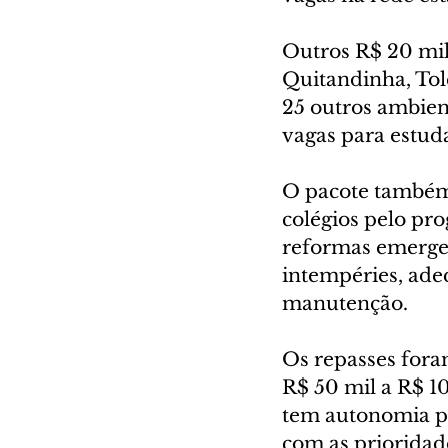
Outros R$ 20 mil
Quitandinha, Tole
25 outros ambient
vagas para estud
O pacote também 
colégios pelo pro
reformas emergen
intempéries, ade
manutenção.
Os repasses foram
R$ 50 mil a R$ 10
tem autonomia pa
com as prioridad