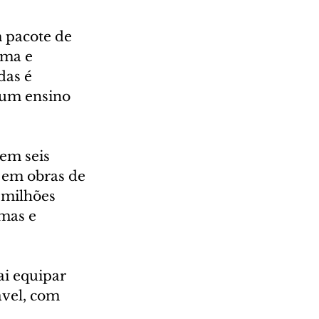
 pacote de 
rma e 
das é 
 um ensino 
em seis 
 em obras de 
 milhões 
mas e 
i equipar 
ável, com 