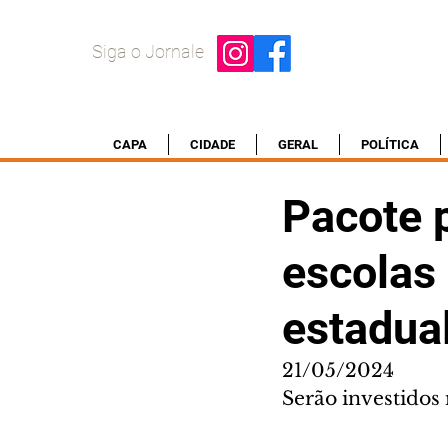
Siga o Jornale
CAPA
CIDADE
GERAL
POLÍTICA
Pacote 
escolas 
estadua
21/05/2024
Serão investidos