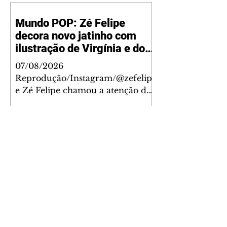
Mundo POP: Zé Felipe
decora novo jatinho com
ilustração de Virgínia e dos
filhos
07/08/2026
Reprodução/Instagram/@zefelip
e Zé Felipe chamou a atenção dos
seguidores ao revelar um detalhe
especial de sua nova aeronave. O
cantor compartilhou nesta
quinta-feira, 6, registros do
jatinho recém-adquirido e
mostrou que decidiu personalizar
o espaço com uma ilustração que
reúne Virginia Fonseca e os três
filhos que eles tiveram juntos:
Maria Alice, Maria Flor e José
Leonardo. Na imagem, aparecem