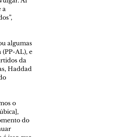
ulgar. Aí 
 a 
os”, 
ou algumas 
 (PP-AL), e 
rtidos da 
as, Haddad 
do 
mos o 
úbica], 
omento do 
nuar 