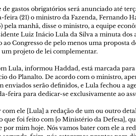
 de gastos obrigatórios será anunciado até terça
a-feira (21) o ministro da Fazenda, Fernando 
) pela manhã, disse o ministro, a equipe econ
idente Luiz Inácio Lula da Silva a minuta dos a
o ao Congresso de pelo menos uma proposta d
e um projeto de lei complementar.
com Lula, informou Haddad, está marcada para 
cio do Planalto. De acordo com o ministro, ape
m enviados serão definidos, e Lula fechou a ag
-feira para dedicar-se exclusivamente ao ass
 com ele [Lula] a redação de um ou outro detal
o que foi feito com [o Ministério da Defesa], qu
 por mim hoje. Nós vamos bater com ele a reda