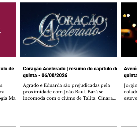
ulo de
Coração Acelerado | resumo do capítulo de
Aveni
quinta - 06/08/2026
quint
m
Agrado e Eduarda são prejudicadas pela
Jorgi
ra
proximidade com João Raul. Bará se
colad
ogia Mau
incomoda com o ciúme de Talita. Cinara
estev
e Rafael
desabafa com Ronei e decide passar uns
infor
dias na casa de Palhares. Agrado pede para
e pro
 casal.
ter uma conversa com Eduarda. Janete
Iran 
 de
confronta Zilá, que garante à irmã que não
Monal
o marido
conhece Verônica. Ronei reconhece uma
Dióge
 seu
possível bolsa de Zilá entre os pertences de
olhei