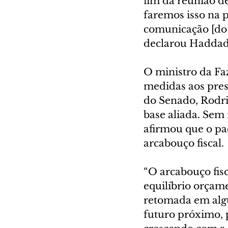
fim da reunião de
faremos isso na 
comunicação [do g
declarou Haddad
O ministro da Fa
medidas aos pres
do Senado, Rodri
base aliada. Sem
afirmou que o pa
arcabouço fiscal.
“O arcabouço fis
equilíbrio orçame
retomada em alg
futuro próximo, 