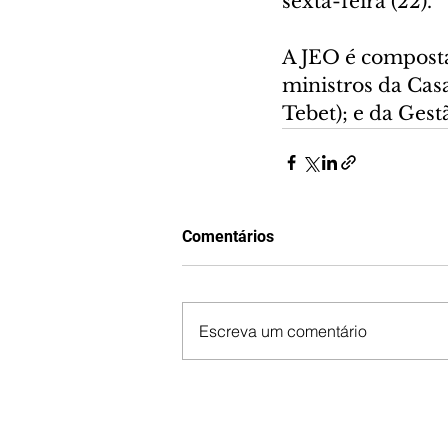
sexta-feira (22).
A JEO é composta
ministros da Cas
Tebet); e da Ges
Comentários
Escreva um comentário