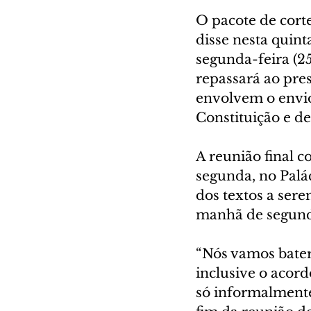
O pacote de corte
disse nesta quint
segunda-feira (25
repassará ao pres
envolvem o envi
Constituição e d
A reunião final 
segunda, no Palá
dos textos a sere
manhã de segunda
“Nós vamos bater
inclusive o acord
só informalmente