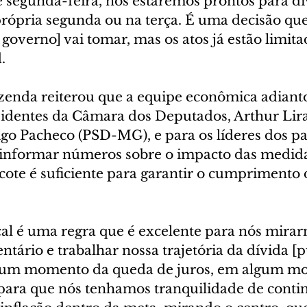
 segunda-feira, nós estaremos prontos para div
própria segunda ou na terça. É uma decisão que
overno] vai tomar, mas os atos já estão limitad
.
zenda reiterou que a equipe econômica adiant
identes da Câmara dos Deputados, Arthur Lira
go Pacheco (PSD-MG), e para os líderes dos pa
 informar números sobre o impacto das medid
cote é suficiente para garantir o cumprimento 
cal é uma regra que é excelente para nós mirar
ntário e trabalhar nossa trajetória da dívida [p
um momento da queda de juros, em algum m
para que nós tenhamos tranquilidade de conti