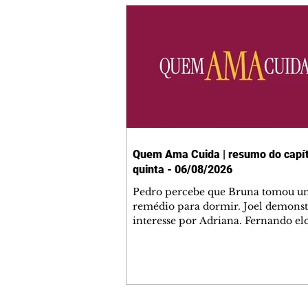
Quem Ama Cuida | resumo do capít
quinta - 06/08/2026
Pedro percebe que Bruna tomou u
remédio para dormir. Joel demonst
interesse por Adriana. Fernando el
Mau. Bia não gosta quando Brigitte 
se sentam à mesa com ela e César,
atrapalhando o jantar romântico do
Bruna se aproveita da preocupação
Pedro com sua saúde para manter 
ao seu lado. Elenice acusa Rosa por