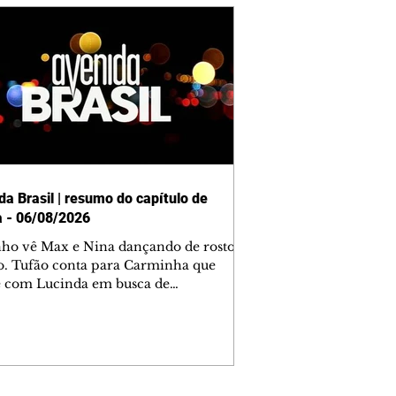
da Brasil | resumo do capítulo de
a - 06/08/2026
nho vê Max e Nina dançando de rosto
o. Tufão conta para Carminha que
e com Lucinda em busca de
mações sobre Rita. Nina despista Max
cura Jorginho, mas não o encontra.
se muda para a casa de Jorginho.
isa pensa em reconquistar Silas.
nes diz a Roni e Leandro que o
ro Tavinho Nunes assistirá ao jogo.