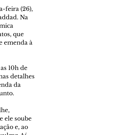
-feira (26), 
Haddad. Na 
ômica 
tos, que 
e emenda à 
as 10h de 
nas detalhes 
enda da 
unto.
he, 
e ele soube 
ção e, ao 