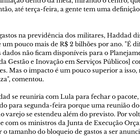
nflação dentro da meta, mirando o centro, que
ão, até terça-feira, a gente tem uma definição”
gastos na previdência dos militares, Haddad di
um pouco mais de R$ 2 bilhões por ano. "É difí
s dados não ficam disponíveis para o Planejame
da Gestão e Inovação em Serviços Públicos] co
es. Mas o impacto é um pouco superior a isso, 
za", comentou.
dad se reuniria com Lula para fechar o pacote,
ado para segunda-feira porque uma reunião do
o varejo se estendeu além do previsto. Por volt
 com os ministros da Junta de Execução Orça
r o tamanho do bloqueio de gastos a ser anunci