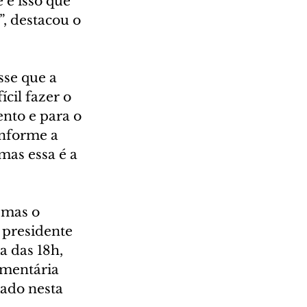
 é isso que 
, destacou o 
sse que a 
cil fazer o 
nto e para o 
nforme a 
mas essa é a 
 mas o 
 presidente 
a das 18h, 
mentária 
ado nesta 