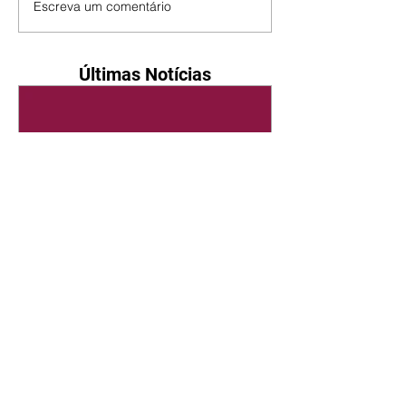
Escreva um comentário
Últimas Notícias
Quem Ama Cuida | resumo
do capítulo de quinta -
06/08/2026
Pedro percebe que Bruna tomou
um remédio para dormir. Joel
demonstra interesse por Adriana.
Fernando elogia Mau Mau. Bia