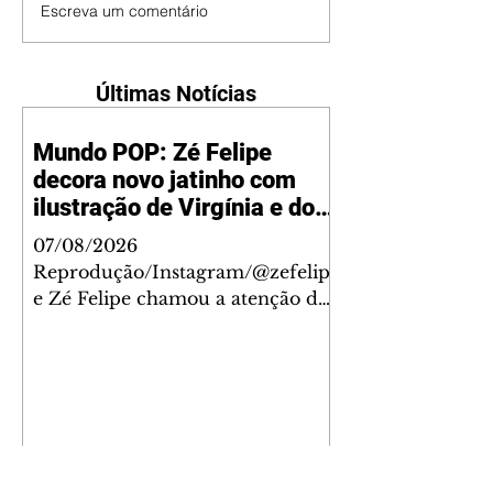
Escreva um comentário
Últimas Notícias
Mundo POP: Zé Felipe
decora novo jatinho com
ilustração de Virgínia e dos
filhos
07/08/2026
Reprodução/Instagram/@zefelip
e Zé Felipe chamou a atenção dos
seguidores ao revelar um detalhe
especial de sua nova aeronave. O
cantor compartilhou nesta
quinta-feira, 6, registros do
jatinho recém-adquirido e
mostrou que decidiu personalizar
o espaço com uma ilustração que