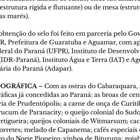
(estrutura rígida e flutuante) ou de mesa (estrut
as marés).
obtenção do selo foi feito em parceria pelo Go
R, Prefeitura de Guaratuba e Aguamar, com ap
eral do Paraná (UFPR), Instituto de Desenvol
IDR-Paraná), Instituto Água e Terra (IAT) e Ag
ria do Paraná (Adapar).
EOGRÁFICA
 – Com as ostras do Cabaraquara, 
ficas já concedidas ao Paraná: as broas de cen
via de Prudentópolis; a carne de onça de Curitib
ucum de Paranacity; o queijo colonial do Sudo
rtigueira; queijos coloniais de Witmarsum; cac
rretes; melado de Capanema; cafés especiais 
o do Norte Pioneiro; vinhos de Bituruna; goiab