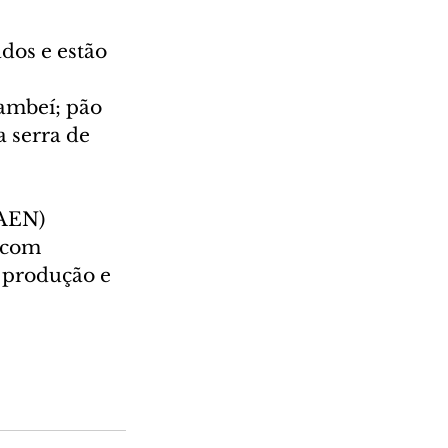
dos e estão 
 
ambeí; pão 
 serra de 
(AEN) 
 com 
 produção e 