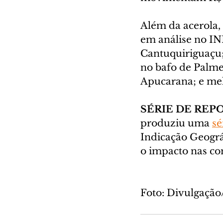
Além da acerola,
em análise no INP
Cantuquiriguaçu;
no bafo de Palmei
Apucarana; e me
SÉRIE DE RE
produziu uma 
sé
Indicação Geográ
o impacto nas co
Foto: Divulgaçã