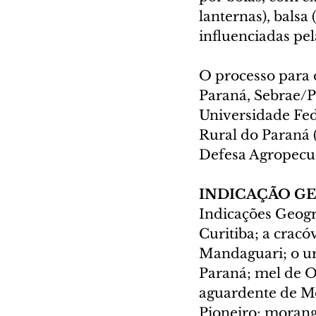
lanternas), balsa 
influenciadas pel
O processo para 
Paraná, Sebrae/P
Universidade Fed
Rural do Paraná (
Defesa Agropecuá
INDICAÇÃO G
Indicações Geográ
Curitiba; a cracó
Mandaguari; o ur
Paraná; mel de O
aguardente de Mo
Pioneiro; morang