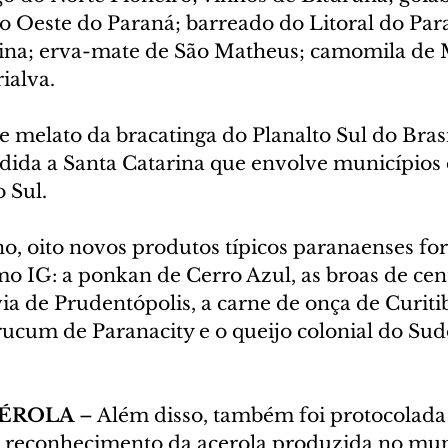
o Oeste do Paraná; barreado do Litoral do Para
ina; erva-mate de São Matheus; camomila de 
ialva.
 melato da bracatinga do Planalto Sul do Brasi
dida a Santa Catarina que envolve municípios 
 Sul.
o, oito novos produtos típicos paranaenses fo
o IG: a ponkan de Cerro Azul, as broas de cent
via de Prudentópolis, a carne de onça de Curitib
ucum de Paranacity e o queijo colonial do Sud
ÉROLA 
– Além disso, também foi protocolada
 o reconhecimento da acerola produzida no mun