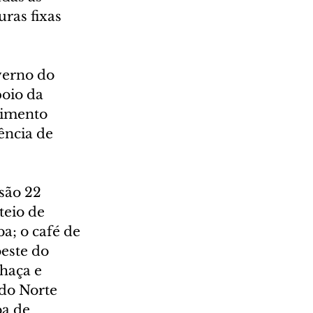
uras fixas 
verno do 
oio da 
vimento 
ência de 
são 22 
teio de 
a; o café de 
este do 
haça e 
do Norte 
a de 