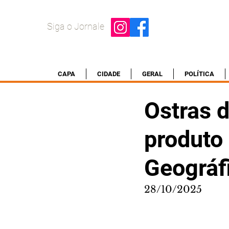
Siga o Jornale
CAPA
CIDADE
GERAL
POLÍTICA
Ostras 
produto
Geográf
28/10/2025