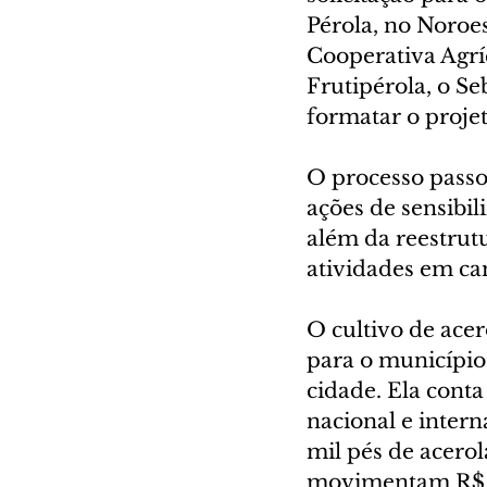
Pérola, no Noroes
Cooperativa Agríc
Frutipérola, o S
formatar o proje
O processo passou
ações de sensibil
além da reestrut
atividades em c
O cultivo de acer
para o município 
cidade. Ela cont
nacional e inter
mil pés de acero
movimentam R$ 5