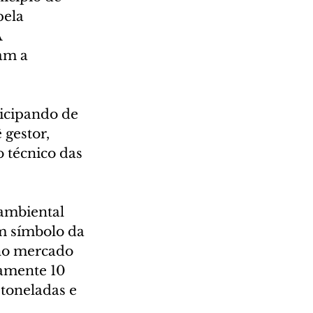
pela 
 
am a 
ticipando de 
gestor, 
 técnico das 
ambiental 
m símbolo da 
 no mercado 
amente 10 
toneladas e 