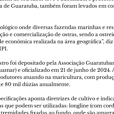
ía de Guaratuba, também foram levados em con
ológico onde diversas fazendas marinhas e res
ão e comercialização de ostras, sendo a ostreic
de econômica realizada na área geográfica”, diz
PI.
stro foi depositado pela Associação Guaratuba
amar) e oficializado em 21 de junho de 2024. 
odutores atuando na maricultura, com produç
 80 mil dúzias anualmente.
cificações aponta diretrizes de cultivo e indica
as que podem ser utilizadas: longline (com cor
xtremidades fixadas ao fundo, onde são amarra