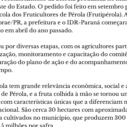
te do Estado. O pedido foi feito em setembro 
ola dos Fruticultores de Pérola (Frutipérola). A
ebrae/PR, a prefeitura e o IDR-Paraná começar
to em abril do ano passado.
 por diversas etapas, com os agricultores par
ização, monitoramento e capacitação do comitê 
uração do plano de ação e do acompanhamento
ampo.
ola tem grande relevância econômica, social e 
de Pérola, e a fruta colhida à mão se tornou u
a com características únicas que a diferenciam
nacional. São cerca 30 hectares com aproximad
la cultivados no município, que produzem 300 
 milhões por safra.