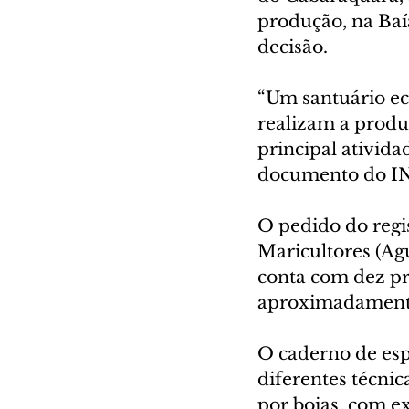
produção, na Ba
decisão.
“Um santuário ec
realizam a produç
principal ativida
documento do IN
O pedido do regi
Maricultores (Agu
conta com dez pr
aproximadamente
O caderno de espe
diferentes técnic
por boias, com e