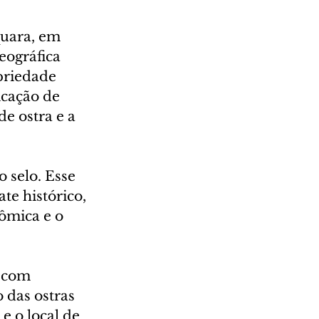
uara, em 
eográfica 
priedade 
icação de 
e ostra e a 
 selo. Esse 
te histórico, 
ômica e o 
 com 
 das ostras 
e o local de 