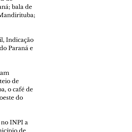
ná; bala de 
Mandirituba; 
l, Indicação 
do Paraná e 
ram 
eio de 
a, o café de 
oeste do 
 no INPI a 
icípio de 