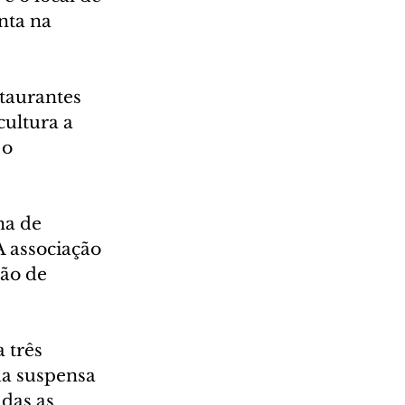
ta na 
taurantes 
ultura a 
 o 
na de 
A associação 
ão de 
 três 
da suspensa 
das as 