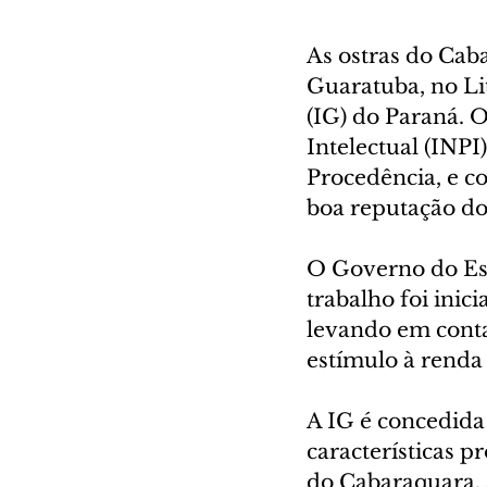
As ostras do Cab
Guaratuba, no Li
(IG) do Paraná. 
Intelectual (INPI
Procedência, e c
boa reputação do
O Governo do Est
trabalho foi inic
levando em conta
estímulo à renda 
A IG é concedida
características p
do Cabaraquara, a