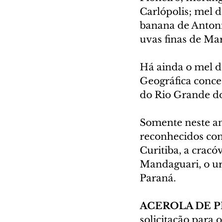
Carlópolis; mel d
banana de Anton
uvas finas de Mar
Há ainda o mel de
Geográfica conce
do Rio Grande do
Somente neste an
reconhecidos com
Curitiba, a cracó
Mandaguari, o ur
Paraná.
ACEROLA DE P
solicitação para