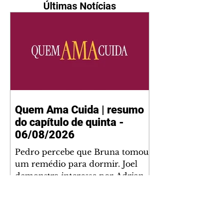
Últimas Notícias
Quem Ama Cuida | resumo
do capítulo de quinta -
06/08/2026
Pedro percebe que Bruna tomou
um remédio para dormir. Joel
demonstra interesse por Adriana.
Fernando elogia Mau Mau. Bia
não gosta quando Brigitte e
Rafael se sentam à mesa com ela