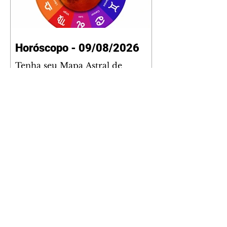
Horóscopo - 09/08/2026
Tenha seu Mapa Astral de
nascimento, o Mapa astral do Ano
de 2026 e 2027, o que os planetas
indicam para o seu: Trabalho,
Amor, Dinheiro, Saúde e Família.
Estudo com 35 páginas. Adquira
já através da nossa loja virtual ou
na loja física: rua Emiliano
Perneta 30 – loja 21 – galeria
Cezar Franco – centro –
Curitiba. Você pode pedir
também através do nosso
Whatsapp e receber seu livro
virtual: (41) 99719-0645. Escute o