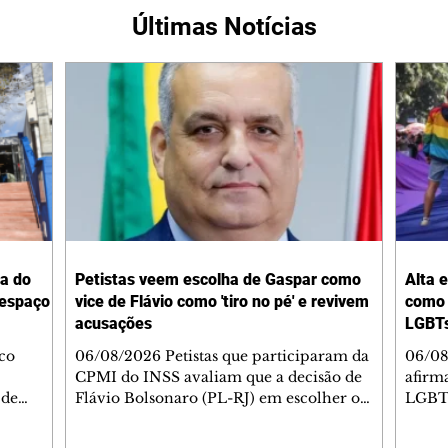
Últimas Notícias
ta do
Petistas veem escolha de Gaspar como
Alta 
 espaço
vice de Flávio como 'tiro no pé' e revivem
como 
acusações
LGBTs
co
06/08/2026 Petistas que participaram da
06/08
CPMI do INSS avaliam que a decisão de
afirma
 de
Flávio Bolsonaro (PL-RJ) em escolher o
LGBT+
esta
deputado federal Alfredo Gaspar (PL-AL)
manei
 amplo
como seu candidato à vice-presidente da
Estad