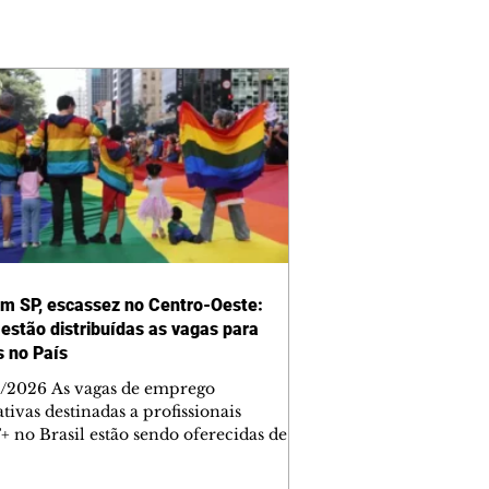
em SP, escassez no Centro-Oeste:
estão distribuídas as vagas para
 no País
/2026 As vagas de emprego
tivas destinadas a profissionais
 no Brasil estão sendo oferecidas de
ra desigual no País, com cinco
os tendo média de ofertas abaixo de