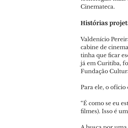
Cinemateca.
Histórias proje
Valdenício Perei
cabine de cinema
tinha que ficar 
já em Curitiba, f
Fundação Cultura
Para ele, o ofíci
“É como se eu est
filmes). Isso é u
A busca por uma v