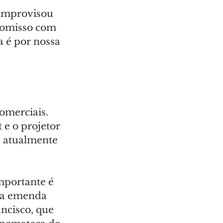
 improvisou 
romisso com 
a é por nossa 
omerciais. 
 e o projetor 
e atualmente 
mportante é 
 na emenda 
ncisco, que 