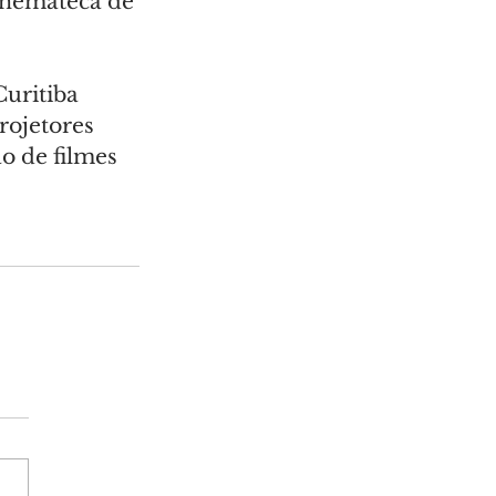
inemateca de 
uritiba 
rojetores 
o de filmes 