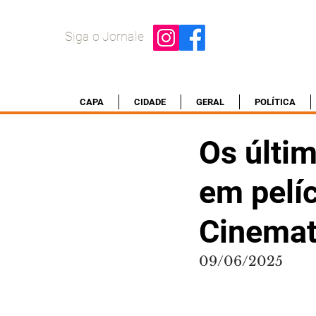
Siga o Jornale
CAPA
CIDADE
GERAL
POLÍTICA
Os últim
em pelí
Cinemat
09/06/2025