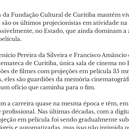
s da Fundação Cultural de Curitiba mantêm viv
 são os últimos projecionistas em atividade na 
ssivelmente, no Estado, que ainda dominam a a
película.
enício Pereira da Silveira e Francisco Amâncio 
emateca de Curitiba, única sala de cinema no 
ssões de filmes com projeções em película 35 m
s, eles são guardiões da memória cinematográfi
um ofício que caminha para o fim.
m a carreira quase na mesma época e têm, em
 profissional. Nas últimas décadas, com a digit
ojeção em película foi sendo gradualmente subs
ágeis e automatizadas, mas isso não intimida os