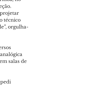
eção. 
projetar 
o técnico 
e”, orgulha-
ersos 
analógica 
em salas de 
 pedi 