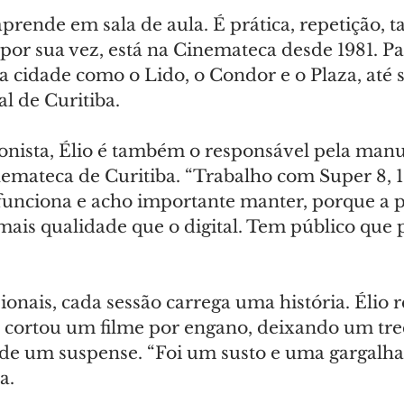
aprende em sala de aula. É prática, repetição, t
 por sua vez, está na Cinemateca desde 1981. P
 cidade como o Lido, o Condor e o Plaza, até se
l de Curitiba.
ionista, Élio é também o responsável pela man
nemateca de Curitiba. “Trabalho com Super 8, 
funciona e acho importante manter, porque a p
mais qualidade que o digital. Tem público que p
sionais, cada sessão carrega uma história. Élio r
 cortou um filme por engano, deixando um tre
 de um suspense. “Foi um susto e uma gargalhad
a.