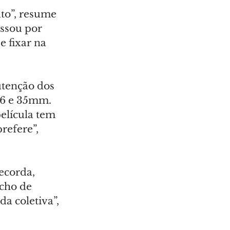
ato”, resume 
assou por 
 fixar na 
utenção dos 
16 e 35mm. 
elícula tem 
refere”, 
ecorda, 
cho de 
a coletiva”, 