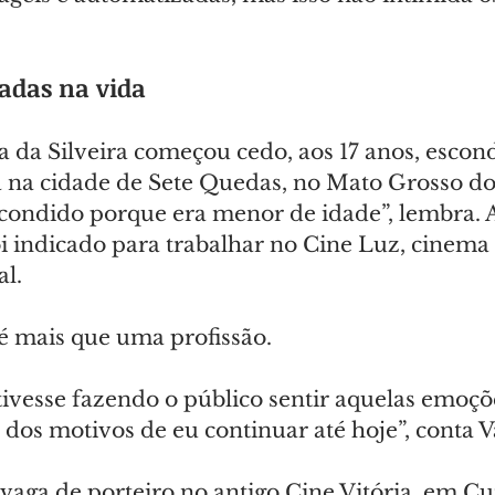
tadas na vida
ra da Silveira começou cedo, aos 17 anos, esco
 na cidade de Sete Quedas, no Mato Grosso do 
escondido porque era menor de idade”, lembra. 
oi indicado para trabalhar no Cine Luz, cinema
l.
o é mais que uma profissão.
ivesse fazendo o público sentir aquelas emoçõe
m dos motivos de eu continuar até hoje”, conta V
aga de porteiro no antigo Cine Vitória, em Cur