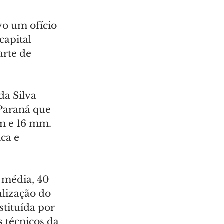
o um ofício 
capital 
rte de 
da Silva 
Paraná que 
m e 16 mm. 
ca e 
 média, 40 
alização do 
tituída por 
 técnicos da 