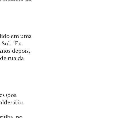
ndido em uma 
Sul. “Eu 
Anos depois, 
 de rua da 
s (dos 
aldenício.
itiba, no 