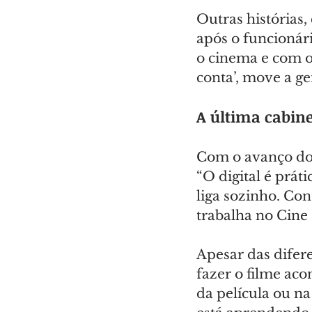
Outras histórias,
após o funcionár
o cinema e com o 
conta’, move a ge
A última cabin
Com o avanço do 
“O digital é prát
liga sozinho. Con
trabalha no Cine 
Apesar das difer
fazer o filme aco
da película ou na