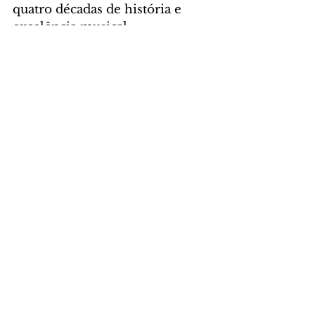
quatro décadas de história e 
excelência musical.
CULTURA
Comentários
Escreva um comentário
Últimas Notícias