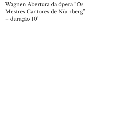
Wagner: Abertura da ópera “Os 
Mestres Cantores de Nürnberg” 
– duração 10’
Wagner: Prelúdio e Morte de 
Amor da ópera “Tristão e 
Isolda” – duração 17’
Tchaikovsky: “Sinfonia nº 4 em 
fá menor, Op. 36” – duração 44’
Foto: Vitor Dias
CULTURA
Comentários