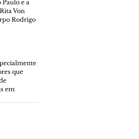
 Paulo e a 
Rita Von 
orpo Rodrigo 
specialmente 
ores que 
de 
is em 