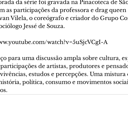
rada da série foi gravada na Pinacoteca de São
m as participações da professora e drag queen 
Ivan Vilela, o coreógrafo e criador do Grupo C
ociólogo Jessé de Souza.
/www.youtube.com/watch?v=5uSjcVCgI-A
ço para uma discussão ampla sobre cultura, e
participações de artistas, produtores e pensad
vivências, estudos e percepções. Uma mistura 
história, política, consumo e movimentos socia
os.