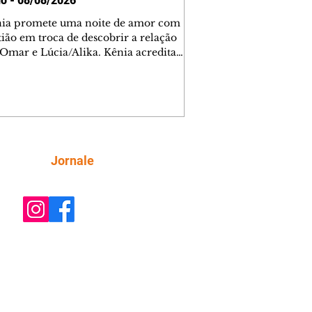
o - 08/08/2026
nia promete uma noite de amor com
tião em troca de descobrir a relação
 Omar e Lúcia/Alika. Kênia acredita
inta esteja mesmo ao lado de Jendal, e
o convite para jantar com os dois.
 desabafa com Casemiro e conta que
ília de Lúcia/Alika tem uma dívida
mar. Ana Maria vai à casa de Manoel
estratada por Fortunato. José e Omar
tam sobre a possível jazida de
Siga
Jornale
tênio na região. Virgínia provoca
nes na frente de Marta. Binta s