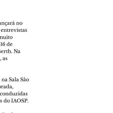
ançará no 
entrevistas 
muito 
16 de 
Berth. Na 
 as 
 na Sala São 
orada, 
 conduzidas 
es do IAOSP.