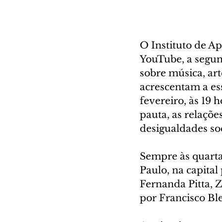
O Instituto de A
YouTube, a segun
sobre música, art
acrescentam a ess
fevereiro, às 19 h
pauta, as relaçõ
desigualdades soc
Sempre às quarta
Paulo, na capital
Fernanda Pitta, Z
por Francisco Bl