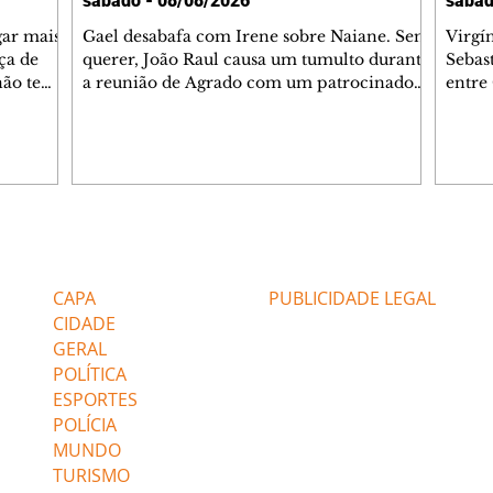
sábado - 08/08/2026
sábad
gar mais
Gael desabafa com Irene sobre Naiane. Sem
Virgí
ça de
querer, João Raul causa um tumulto durante
Sebas
 não tem
a reunião de Agrado com um patrocinador.
entre
ia.
Zilá orienta Osmar a seguir Cinara, que
que B
ão de
percebe a movimentação e alerta Ronei.
nega 
ntino
Palhares confronta Cinara sobre a
Tonho
aproximação com Ronei. Eduarda pensa
a fam
una no
em pedir a Valéria para ficar com Sol. Gael
com O
a. Dora
decide terminar com Naiane. João Raul
e é d
m
inventa para Agrado que não está
comen
Editorias
Editais Certificados
Lyris
conseguindo conviver com seu sucesso, e
tungs
urante de
termina o relacionamento dos dois.
Dióge
CAPA
PUBLICIDADE LEGAL
CIDADE
GERAL
POLÍTICA
ESPORTES
POLÍCIA
MUNDO
TURISMO