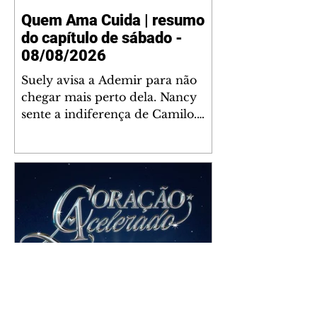
Quem Ama Cuida | resumo
do capítulo de sábado -
08/08/2026
Suely avisa a Ademir para não
chegar mais perto dela. Nancy
sente a indiferença de Camilo.
Tiago diz a Ingrid que ela não
tem competência para presidir a
joalheria. André conta a Pedro
que a associação de advogados
expulsou Ademir. Laurentino
contrata Adriana para servir no
restaurante. Adriana vê Pedro e
Bruna no restaurante. Bruna
provoca Adriana. Dora pede
ajuda a André para marcar um
Coração Acelerado | resumo
encontro com Suely. Adriana diz