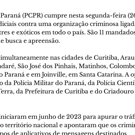
o Paraná (PCPR) cumpre nesta segunda-feira (26)
iciais contra uma organização criminosa ligada
tres e exóticos em todo o país. São 11 mandados
e busca e apreensão. 
simultaneamente nas cidades de Curitiba, Arauc
aré, São José dos Pinhais, Matinhos, Colomb
 Paraná e em Joinville, em Santa Catarina. A 
 da Polícia Militar do Paraná, da Polícia Científ
Terra, da Prefeitura de Curitiba e do Criadour
iniciaram em junho de 2023 para apurar o tráfi
o território nacional e apontaram que os crimi
pos de aplicativos de mensagens destinados 