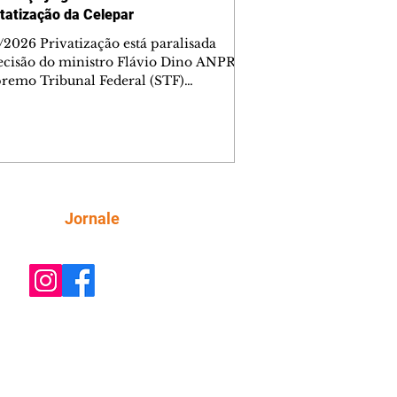
tatização da Celepar
/2026 Privatização está paralisada
ecisão do ministro Flávio Dino ANPR
remo Tribunal Federal (STF)
ou nesta sexta-feira (7) o julgamento
i analisar a decisão liminar que
ndeu o processo de desestatização da
nhia de Tecnologia da Informação e
icação do Paraná (Celepar). A
e, prevista para ocorrer até o dia 18 de
, será feita no âmbito da Ação Direta
Siga
Jornale
constitucionalidade, relatada pelo
ministro Flávio Dino. A liminar fo