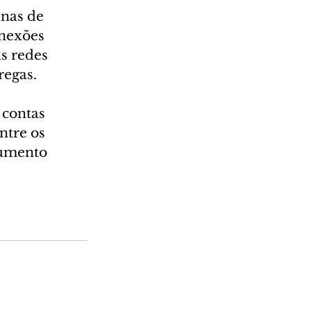
nas de 
nexões 
s redes 
regas.
 contas 
ntre os 
cumento 