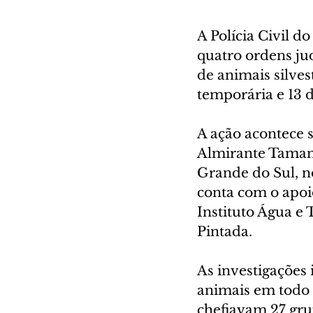
A Polícia Civil d
quatro ordens jud
de animais silves
temporária e 13 d
A ação acontece 
Almirante Tamand
Grande do Sul, no
conta com o apoio
Instituto Água e 
Pintada.
As investigações 
animais em todo 
chefiavam 27 gru