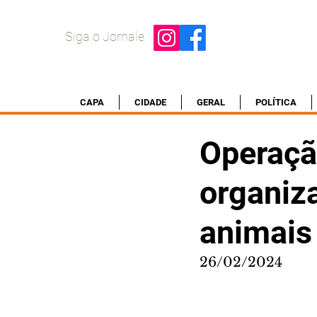
Siga o Jornale
CAPA
CIDADE
GERAL
POLÍTICA
Operaçã
organiza
animais 
26/02/2024