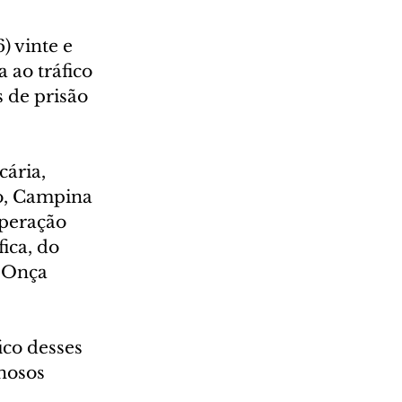
 vinte e 
 ao tráfico 
 de prisão 
ária, 
o, Campina 
operação 
ica, do 
o Onça 
co desses 
nosos 