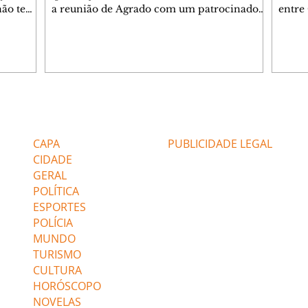
 não tem
a reunião de Agrado com um patrocinador.
entre
ia.
Zilá orienta Osmar a seguir Cinara, que
que B
ão de
percebe a movimentação e alerta Ronei.
nega 
ntino
Palhares confronta Cinara sobre a
Tonho
aproximação com Ronei. Eduarda pensa
a fam
una no
em pedir a Valéria para ficar com Sol. Gael
com O
a. Dora
decide terminar com Naiane. João Raul
e é d
m
inventa para Agrado que não está
comen
Editorias
Editais Certificados
Lyris
conseguindo conviver com seu sucesso, e
tungs
urante de
termina o relacionamento dos dois.
Dióge
CAPA
PUBLICIDADE LEGAL
CIDADE
GERAL
POLÍTICA
ESPORTES
POLÍCIA
MUNDO
TURISMO
CULTURA
HORÓSCOPO
NOVELAS