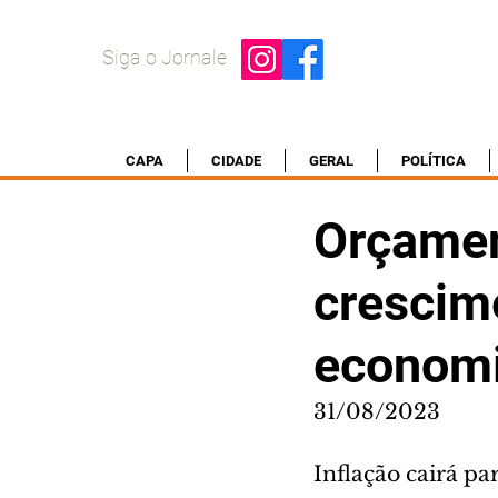
Siga o Jornale
CAPA
CIDADE
GERAL
POLÍTICA
Orçamen
crescim
econom
31/08/2023
Inflação cairá p