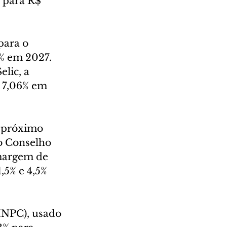
 para R$ 
para o 
% em 2027. 
lic, a 
 7,06% em 
o próximo 
o Conselho 
margem de 
,5% e 4,5% 
INPC), usado 