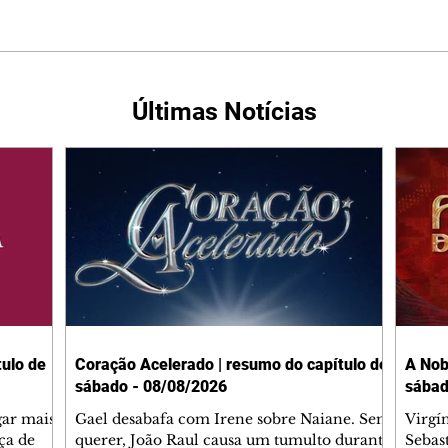
Últimas Notícias
ulo de
Coração Acelerado | resumo do capítulo de
A Nob
sábado - 08/08/2026
sábad
gar mais
Gael desabafa com Irene sobre Naiane. Sem
Virgí
ça de
querer, João Raul causa um tumulto durante
Sebas