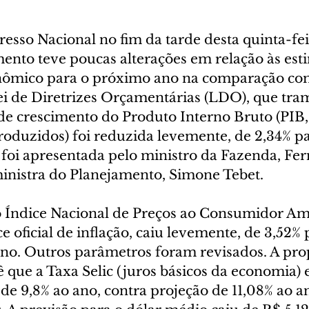
sso Nacional no fim da tarde desta quinta-feira
ento teve poucas alterações em relação às esti
nômico para o próximo ano na comparação com
i de Diretrizes Orçamentárias (LDO), que tram
o de crescimento do Produto Interno Bruto (PIB
produzidos) foi reduzida levemente, de 2,34% p
 foi apresentada pelo ministro da Fazenda, Fe
inistra do Planejamento, Simone Tebet.
o Índice Nacional de Preços ao Consumidor Am
 oficial de inflação, caiu levemente, de 3,52% 
no. Outros parâmetros foram revisados. A pro
que a Taxa Selic (juros básicos da economia) 
e 9,8% ao ano, contra projeção de 11,08% ao a