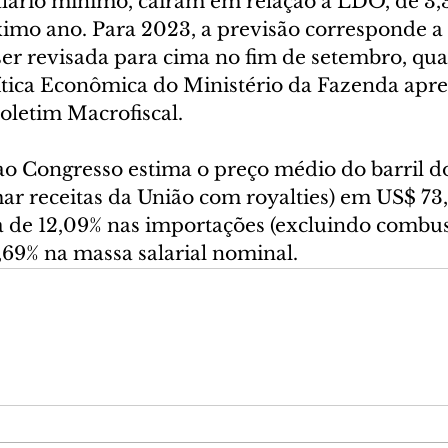
alário mínimo, caíram em relação à LDO, de 3,
ximo ano. Para 2023, a previsão corresponde a 
ser revisada para cima no fim de setembro, qua
lítica Econômica do Ministério da Fazenda apre
oletim Macrofiscal.
ao Congresso estima o preço médio do barril do
mar receitas da União com royalties) em US$ 73
a de 12,09% nas importações (excluindo combust
,69% na massa salarial nominal.