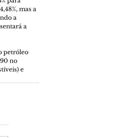
3% para 
4,48%, mas a 
ndo a 
sentará a 
 petróleo 
,90 no 
íveis) e 