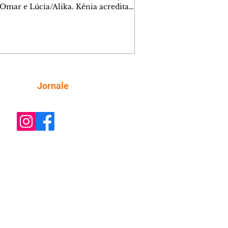
 Omar e Lúcia/Alika. Kênia acredita
inta esteja mesmo ao lado de Jendal, e
o convite para jantar com os dois.
 desabafa com Casemiro e conta que
ília de Lúcia/Alika tem uma dívida
mar. Ana Maria vai à casa de Manoel
estratada por Fortunato. José e Omar
tam sobre a possível jazida de
Siga
Jornale
tênio na região. Virgínia provoca
nes na frente de Marta. Binta s