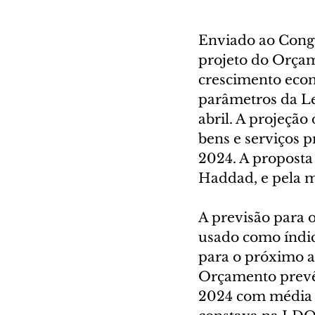
Enviado ao Congre
projeto do Orçam
crescimento eco
parâmetros da Le
abril. A projeçã
bens e serviços 
2024. A proposta
Haddad, e pela m
A previsão para 
usado como índice
para o próximo a
Orçamento prevê 
2024 com média d