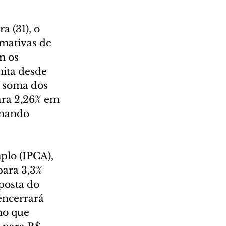
 (31), o 
mativas de 
 os 
ita desde 
, soma dos 
ara 2,26% em 
rnando 
plo (IPCA), 
para 3,3% 
posta do 
encerrará 
no que 