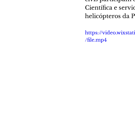
Científica e serv
helicópteros da P
https://video.wixs
/file.mp4