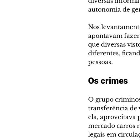
diversas informa
autonomia de gere
Nos levantamento
apontavam fazer 
que diversas vis
diferentes, fican
pessoas. 
Os crimes
O grupo criminoso
transferência de
ela, aproveitava 
mercado carros r
legais em circula