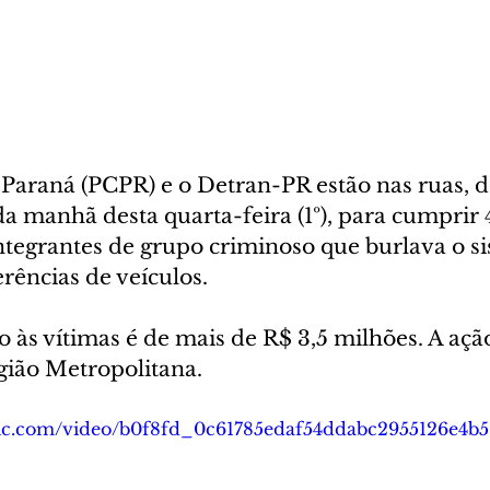
o Paraná (PCPR) e o Detran-PR estão nas ruas, d
a manhã desta quarta-feira (1º), para cumprir 
integrantes de grupo criminoso que burlava o s
erências de veículos. 
 às vítimas é de mais de R$ 3,5 milhões. A açã
gião Metropolitana. 
tatic.com/video/b0f8fd_0c61785edaf54ddabc2955126e4