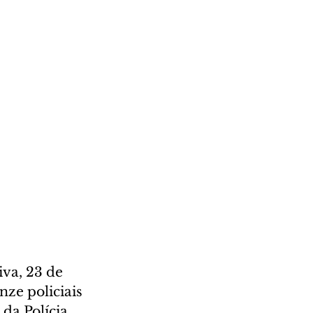
va, 23 de 
ze policiais 
da Polícia 