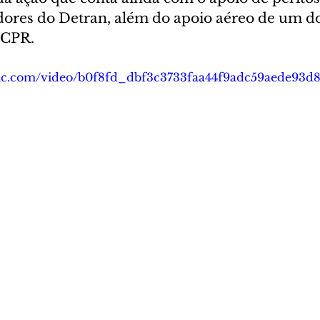
idores do Detran, além do apoio aéreo de um do
CPR.  
tatic.com/video/b0f8fd_dbf3c3733faa44f9adc59aede93