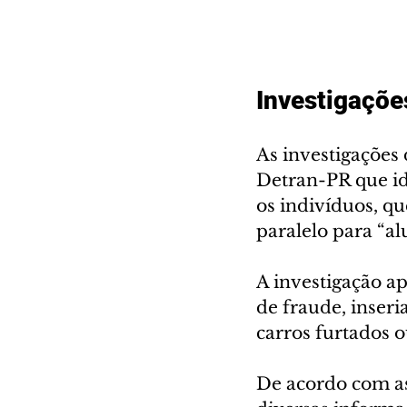
Investigaçõe
As investigações
Detran-PR que ide
os indivíduos, q
paralelo para “al
A investigação a
de fraude, inseri
carros furtados 
De acordo com as 