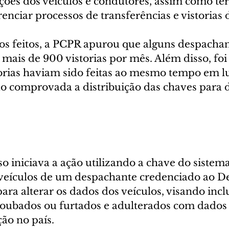
ções dos veículos e condutores, assim como ter
nciar processos de transferências e vistorias d
s feitos, a PCPR apurou que alguns despachan
mais de 900 vistorias por mês. Além disso, foi
torias haviam sido feitas ao mesmo tempo em l
do comprovada a distribuição das chaves para d
 iniciava a ação utilizando a chave do sistema 
 veículos de um despachante credenciado ao De
para alterar os dados dos veículos, visando incl
oubados ou furtados e adulterados com dados 
ção no país. 