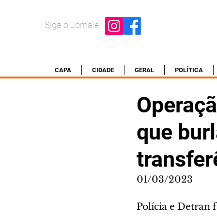
Siga o Jornale
CAPA
CIDADE
GERAL
POLÍTICA
Operaçã
que bur
transfer
01/03/2023
Polícia e Detran 