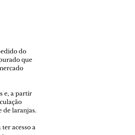
pedido do 
apurado que 
 mercado 
e, a partir 
culação 
 de laranjas.
ter acesso a 