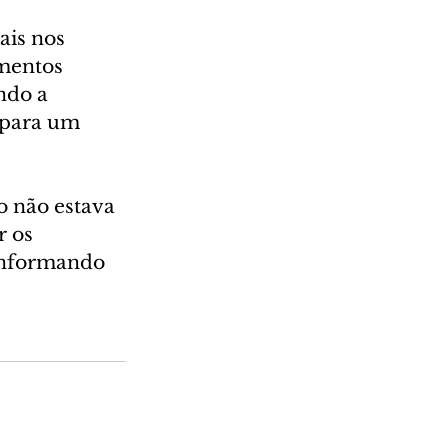
ais nos 
mentos 
ndo a 
 para um 
o não estava 
 os 
 informando 