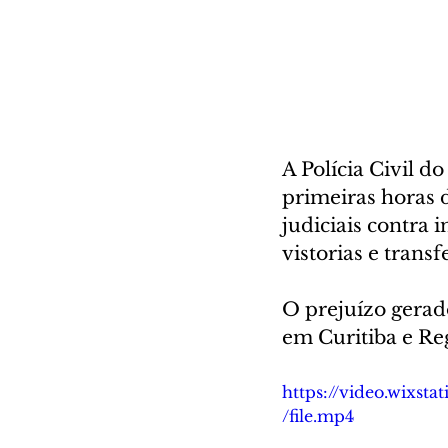
A Polícia Civil d
primeiras horas d
judiciais contra 
vistorias e transf
O prejuízo gerado
em Curitiba e Re
https://video.wixs
/file.mp4