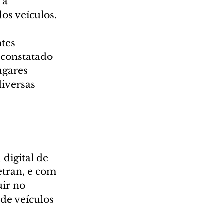
 a 
os veículos. 
tes 
 constatado 
ugares 
iversas 
digital de 
tran, e com 
uir no 
de veículos 