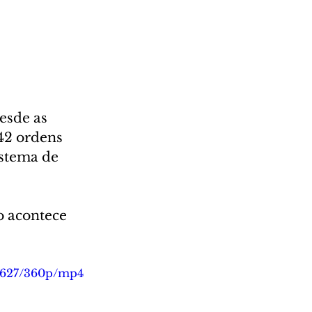
esde as 
42 ordens 
istema de 
o acontece 
b5627/360p/mp4