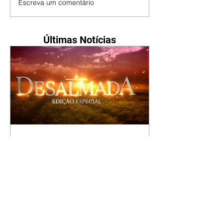
Escreva um comentário
Últimas Notícias
A Desalmada | resumo do
capítulo de segunda -
10/08/2026
Rafael diz a David que o melhor
será não procurar mais a
Fernanda e se casar com Isabela.
Júlia diz a Otávio que sua esposa