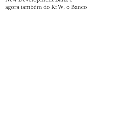
agora também do KfW, o Banco 
de Desenvolvimento da 
Alemanha, e também ao crédito 
do Programa de Aceleração do 
Crescimento (PAC)”, disse 
Puppi.
Foto: Daniel Castellano/SMCS 
(arquivo)
CIDADE
Comentários
Escreva um comentário