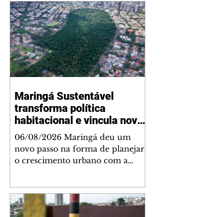
Maringá Sustentável
transforma política
habitacional e vincula novos
empreendimentos a
06/08/2026 Maringá deu um
melhorias para a cidade
novo passo na forma de planejar
o crescimento urbano com a
sanção da Lei Complementar nº
1.544, que institui o Programa
Maringá Sustentável. A nova
legislação estabelece regras para a