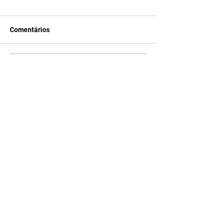
Comentários
Escreva um comentário
Últimas Notícias
Quem Ama Cuida | resumo