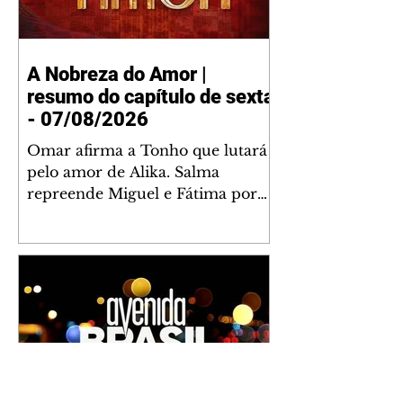
A Nobreza do Amor |
resumo do capítulo de sexta
- 07/08/2026
Omar afirma a Tonho que lutará
pelo amor de Alika. Salma
repreende Miguel e Fátima por
terem sido rudes com Omar.
Maria Helena aconselha Manoel
sobre seu namoro com Ana
Maria. Pressionado, Bakari revela
a Jendal que Chinua esteve em
terras inimigas. Omar pede que
Alika o acompanhe até a agência
bancária. Chinua alerta Dumi,
Akin e Ladisa sobre as