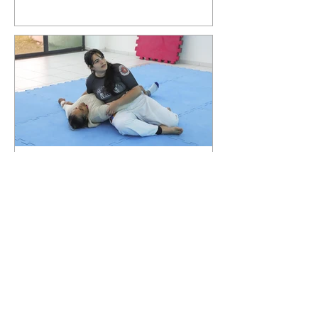
Curitiba promove oficina
gratuita de defesa pessoal
para mulheres durante o
Agosto Lilás
06/08/2026 Divulgação Como
parte da programação do Agosto
Lilás, mês de conscientização e
enfrentamento à violência contra
a mulher, a Prefeitura de