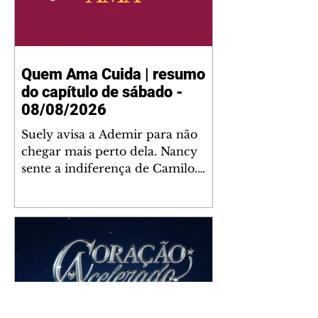
Quem Ama Cuida | resumo
do capítulo de sábado -
08/08/2026
Suely avisa a Ademir para não
chegar mais perto dela. Nancy
sente a indiferença de Camilo.
Tiago diz a Ingrid que ela não
tem competência para presidir a
joalheria. André conta a Pedro
que a associação de advogados
expulsou Ademir. Laurentino
contrata Adriana para servir no
restaurante. Adriana vê Pedro e
Bruna no restaurante. Bruna