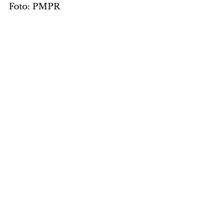
Foto: PMPR
GERAL
Comentários
Escreva um comentário
Últimas Notícias