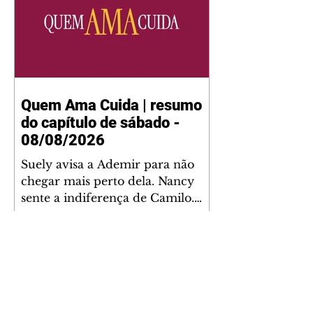
Quem Ama Cuida | resumo
do capítulo de sábado -
08/08/2026
Suely avisa a Ademir para não
chegar mais perto dela. Nancy
sente a indiferença de Camilo.
Tiago diz a Ingrid que ela não
tem competência para presidir a
joalheria. André conta a Pedro
que a associação de advogados
expulsou Ademir. Laurentino
contrata Adriana para servir no