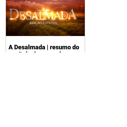
A Desalmada | resumo do
capítulo de segunda -
10/08/2026
Rafael diz a David que o melhor
será não procurar mais a
Fernanda e se casar com Isabela.
Júlia diz a Otávio que sua esposa
desconfia que ele tem uma
amante. Diante do túmulo de
Santiago, Fernanda diz que quer
justiça para ele mas, ao mesmo
tempo, se apaixonou por Rafael.