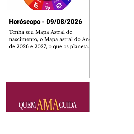
Horóscopo - 09/08/2026
Tenha seu Mapa Astral de
nascimento, o Mapa astral do Ano
de 2026 e 2027, o que os planetas
indicam para o seu: Trabalho,
Amor, Dinheiro, Saúde e Família.
Estudo com 35 páginas. Adquira
já através da nossa loja virtual ou
na loja física: rua Emiliano
Perneta 30 – loja 21 – galeria
Cezar Franco – centro –
Curitiba. Você pode pedir
também através do nosso
Whatsapp e receber seu livro
virtual: (41) 99719-0645. Escute o
programa Bom Dia Astral através