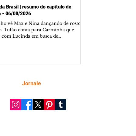
da Brasil | resumo do capítulo de
a - 06/08/2026
nho vê Max e Nina dançando de rosto
o. Tufão conta para Carminha que
e com Lucinda em busca de
mações sobre Rita. Nina despista Max
cura Jorginho, mas não o encontra.
se muda para a casa de Jorginho.
isa pensa em reconquistar Silas.
nes diz a Roni e Leandro que o
ro Tavinho Nunes assistirá ao jogo.
ica e Noêmia perseguem Cadinho na
Siga
Jornale
 deserta. Dolores sugere que Roni peça
n em casamento. Cadinho consegue
da praia