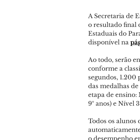
A Secretaria de E
o resultado fina
Estaduais do Par
disponível na 
pá
Ao todo, serão e
conforme a classi
segundos, 1.200 p
das medalhas de c
etapa de ensino: 
9º anos) e Nível 3
Todos os alunos 
automaticamente i
o desempenho em 