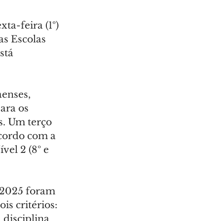
a-feira (1º) 
s Escolas 
stá 
enses, 
ara os 
s. Um terço 
acordo com a 
vel 2 (8º e 
 2025 foram 
s critérios: 
disciplina 