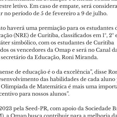
estre letivo. Em caso de empate, será consider
r no período de 5 de fevereiro a 9 de julho.
sto haverá uma premiação para os estudantes 
ção (NRE) de Curitiba, classificados em 1º, 2º e
áter simbólico, com os estudantes de Curitiba 
dos os vencedores da Omap e será no Canal da
secretário da Educação, Roni Miranda.
ense de educação é o da excelência”, disse Ron
senvolvimento das habilidades de cada aluno 
 A Olimpíada de Matemática é mais uma import
centivo para nossos alunos”.
2023 pela Seed-PR, com apoio da Sociedade Bra
, a Omap busca contribuir para a melhoria da 