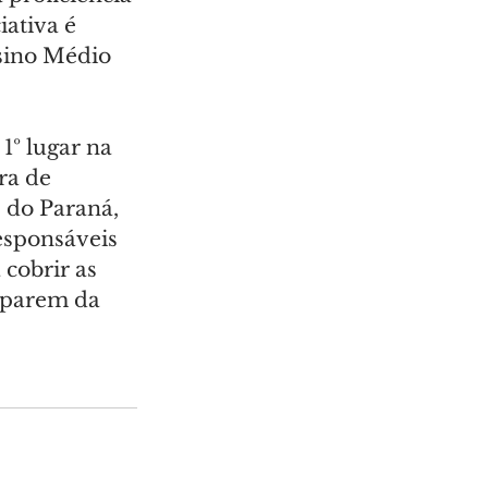
ativa é 
sino Médio 
1º lugar na 
ra de 
 do Paraná, 
esponsáveis 
cobrir as 
iparem da 