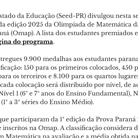
stado da Educação (Seed-PR) divulgou nesta sext
l da edição 2025 da Olimpíada de Matemática da
aná (Omap). A lista dos estudantes premiados e
gina do programa
.
ntregues 9.900 medalhas aos estudantes parana
ficação: 150 para os primeiros colocados, 450 p
ara os terceiros e 8.100 para os quartos lugare
ada colocação será distribuído por nível, de 
Nível 1 (6º e 7º anos do Ensino Fundamental), Ní
 (1ª a 3ª séries do Ensino Médio).
que participaram da 1ª edição da Prova Paraná
nscritos na Omap. A classificação considera doi
Matemática na avaliação e a média obtida na 