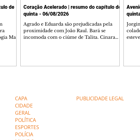
ulo de
Coração Acelerado | resumo do capítulo de
Aveni
quinta - 06/08/2026
quint
m
Agrado e Eduarda são prejudicadas pela
Jorgi
ra
proximidade com João Raul. Bará se
colad
ogia Mau
incomoda com o ciúme de Talita. Cinara
estev
e Rafael
desabafa com Ronei e decide passar uns
infor
dias na casa de Palhares. Agrado pede para
e pro
 casal.
ter uma conversa com Eduarda. Janete
Iran 
 de
confronta Zilá, que garante à irmã que não
Monal
o marido
conhece Verônica. Ronei reconhece uma
Dióge
 seu
possível bolsa de Zilá entre os pertences de
olhei
l
Verônica, e liga para Cinara. Agrado pensa
Verôn
Editorias
Editais Certificados
ntar no
em desfazer sua dupla com Eduarda para
praia
 o
ajudar João Raul sem prejudicar a amiga.
Suele
CAPA
PUBLICIDADE LEGAL
fugir 
CIDADE
GERAL
POLÍTICA
ESPORTES
POLÍCIA