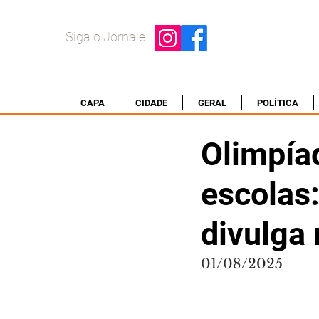
Siga o Jornale
CAPA
CIDADE
GERAL
POLÍTICA
Olimpía
escolas
divulga 
01/08/2025