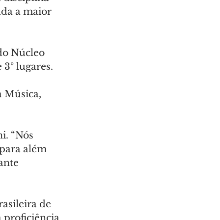
ada a maior 
do Núcleo 
 3º lugares. 
 Música, 
i. “Nós 
para além 
ante 
sileira de 
proficiência 