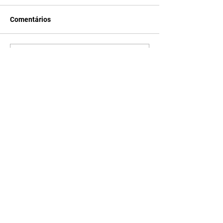
Comentários
Escreva um comentário
Últimas Notícias
A Nobreza do Amor |
resumo do capítulo de sexta