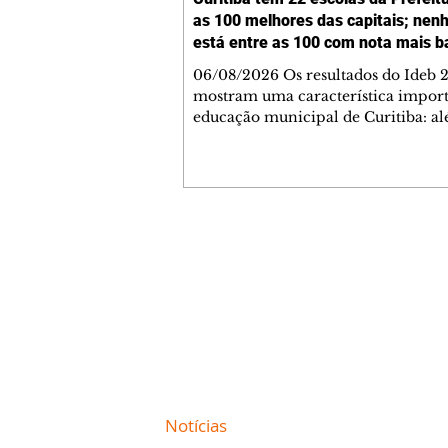
as 100 melhores das capitais; ne
está entre as 100 com nota mais b
06/08/2026 Os resultados do Ideb 
mostram uma característica import
educação municipal de Curitiba: a
apresentar a melhor nota entre as c
brasileiras (6,9) nos anos iniciais (1º 
cidade tem uma rede com desemp
consistente em todas as suas escolas
Levantamento feito a partir dos da
Ministério da Educação (MEC) mos
Contato comercial
Curitiba tem 22 escolas municipais 
mmjornale@gmail.com
100 maiores notas do Ideb do país e
Telefone: (41) 99978-9956
nenhuma entre as 100 menores. Cu
Redação
E-mail:
redacaojornale@gmail.com
Site de
Notícias
de Curitiba / Paraná