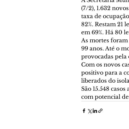
A Secretaria Muni
(7/2), 1.632 novo
taxa de ocupação 
82%. Restam 21 le
em 69%. Há 80 lei
As mortes foram 
99 anos. Até o m
provocadas pela 
Com os novos cas
positivo para a c
liberados do iso
São 15.548 casos
com potencial de