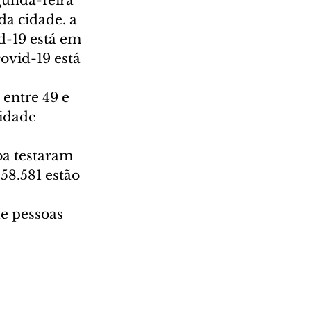
gunda-feira 
da cidade. a 
d-19 está em 
ovid-19 está 
entre 49 e 
idade 
a testaram 
58.581 estão 
e pessoas 