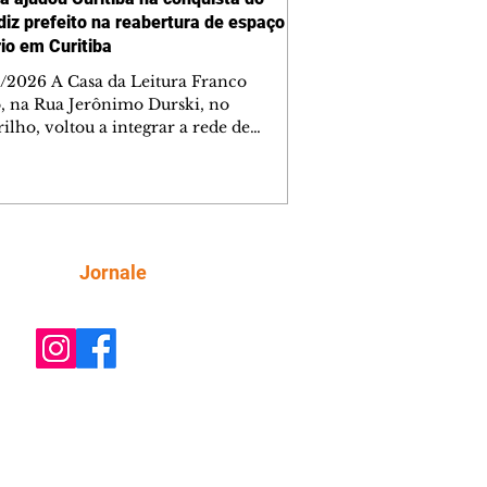
 diz prefeito na reabertura de espaço
rio em Curitiba
/2026 A Casa da Leitura Franco
o, na Rua Jerônimo Durski, no
ilho, voltou a integrar a rede de
tecas de bairros de Curitiba nesta
a-feira (6/8), após passar por amplo
sso de restauro e ampliação. Reaberto
s de mais de 15 anos fechado por
emas estruturais, o local é um
tante reforço na política de incentivo
Siga
Jornale
ura da cidade, ampliando o acesso da
ção aos livros e às atividades
rias. Ao entregar a obra, o prefeito Ed