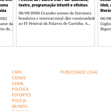
nhuma
teatro, programação infantil e oficinas
Ideb,
aixa
literá
06/08/2026 Grandes nomes da literatura
brasileira e internacional dão continuidade
2025
06/08
ao IV Festival da Palavra de Curitiba. A
ante da
Gigli
programação gratuita para a sexta-feira
lém de
Bigorr
(7/8) inclui oficinas, bate-papos, peças de
apitais
biblio
teatro, exposições e mesas-redondas. Um
ao 5º), a
quint
dos destaques é a participação da escritora
enho
proce
colombiana Pilar Quintana, que estará no
.
depoi
teatro do Memorial de Curitiba, às 20h.
dos do
probl
Confira AQUI a agenda completa da sexta.
tra que
impor
Editorias
Editais Certificados
O Mundo Indomável é o tema da conversa
entre as
à leit
de Pilar com Mariana Sanche
popula
CAPA
PUBLICIDADE LEGAL
ri
literá
CIDADE
GERAL
POLÍTICA
ESPORTES
POLÍCIA
MUNDO