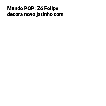
Mundo POP: Zé Felipe
decora novo jatinho com
ilustração de Virgínia e dos
filhos
07/08/2026
Reprodução/Instagram/@zefelip
e Zé Felipe chamou a atenção dos
seguidores ao revelar um detalhe
especial de sua nova aeronave. O
cantor compartilhou nesta
quinta-feira, 6, registros do
jatinho recém-adquirido e
mostrou que decidiu personalizar
o espaço com uma ilustração que
reúne Virginia Fonseca e os três
filhos que eles tiveram juntos:
Maria Alice, Maria Flor e José
Leonardo. Na imagem, aparecem