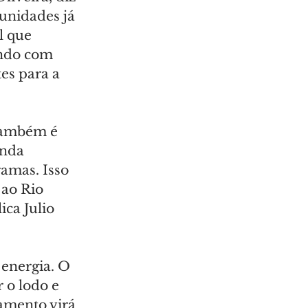
unidades já 
l que 
ndo com 
es para a 
também é 
nda 
amas. Isso 
 ao Rio 
ca Julio 
energia. O 
 o lodo e 
amento virá 