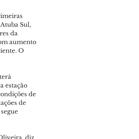
imeiras 
Atuba Sul, 
res da 
 com aumento 
iente. O 
terá 
a estação 
 condições de 
tações de 
 segue 
iveira, diz 