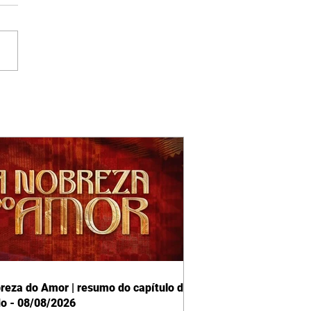
reza do Amor | resumo do capítulo de
o - 08/08/2026