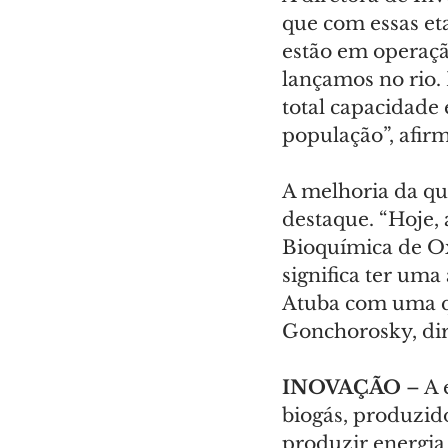
que com essas eta
estão em operaçã
lançamos no rio
total capacidade 
população”, afir
A melhoria da qu
destaque. “Hoje,
Bioquímica de Ox
significa ter uma
Atuba com uma qu
Gonchorosky, dir
INOVAÇÃO 
– A 
biogás, produzido
produzir energia