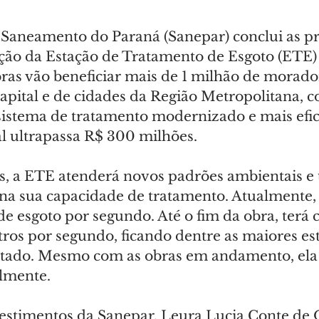
aneamento do Paraná (Sanepar) conclui as pr
ção da Estação de Tratamento de Esgoto (ETE) 
bras vão beneficiar mais de 1 milhão de morado
Capital e de cidades da Região Metropolitana,
sistema de tratamento modernizado e mais efic
al ultrapassa R$ 300 milhões.
, a ETE atenderá novos padrões ambientais e 
a sua capacidade de tratamento. Atualmente, 
s de esgoto por segundo. Até o fim da obra, terá
litros por segundo, ficando dentre as maiores es
stado. Mesmo com as obras em andamento, ela
lmente.
estimentos da Sanepar, Leura Lucia Conte de Ol