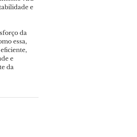
abilidade e 
sforço da 
omo essa, 
ficiente, 
de e 
te da 