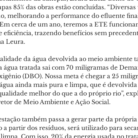
pas 85% das obras estão concluídas. “Diversas 
o, melhorando a performance do efluente fina
. Em cerca de um ano, teremos a ETE funciona
e eficiência, trazendo benefícios sem precedent
ma Leura.
alidade da água devolvida ao meio ambiente 
 a água tratada sai com 70 miligramas de Dema
igênio (DBO). Nossa meta é chegar a 25 miligr
 água ainda mais pura e limpa, que é devolvida
alidade melhor do que a do próprio rio”, expli
etor de Meio Ambiente e Ação Social.
estação também passa a gerar parte da própria 
 a partir dos resíduos, será utilizado para secar
 limpa. Com isso, 20% da energia usada no trat