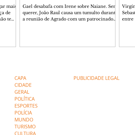
gar mais
Gael desabafa com Irene sobre Naiane. Sem
Virgí
ça de
querer, João Raul causa um tumulto durante
Sebas
 não tem
a reunião de Agrado com um patrocinador.
entre
ia.
Zilá orienta Osmar a seguir Cinara, que
que B
ão de
percebe a movimentação e alerta Ronei.
nega 
ntino
Palhares confronta Cinara sobre a
Tonho
aproximação com Ronei. Eduarda pensa
a fam
una no
em pedir a Valéria para ficar com Sol. Gael
com O
a. Dora
decide terminar com Naiane. João Raul
e é d
m
inventa para Agrado que não está
comen
Editorias
Editais Certificados
Lyris
conseguindo conviver com seu sucesso, e
tungs
urante de
termina o relacionamento dos dois.
Dióge
CAPA
PUBLICIDADE LEGAL
CIDADE
GERAL
POLÍTICA
ESPORTES
POLÍCIA
MUNDO
TURISMO
CULTURA