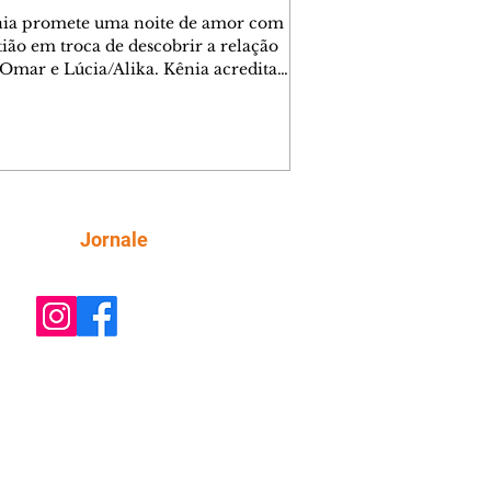
nia promete uma noite de amor com
tião em troca de descobrir a relação
 Omar e Lúcia/Alika. Kênia acredita
inta esteja mesmo ao lado de Jendal, e
o convite para jantar com os dois.
 desabafa com Casemiro e conta que
ília de Lúcia/Alika tem uma dívida
mar. Ana Maria vai à casa de Manoel
estratada por Fortunato. José e Omar
tam sobre a possível jazida de
Siga
Jornale
tênio na região. Virgínia provoca
nes na frente de Marta. Binta s