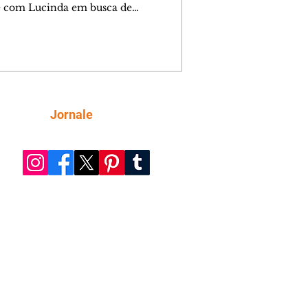
e com Lucinda em busca de
mações sobre Rita. Nina despista Max
cura Jorginho, mas não o encontra.
se muda para a casa de Jorginho.
isa pensa em reconquistar Silas.
nes diz a Roni e Leandro que o
ro Tavinho Nunes assistirá ao jogo.
ica e Noêmia perseguem Cadinho na
Siga
Jornale
 deserta. Dolores sugere que Roni peça
n em casamento. Cadinho consegue
da praia