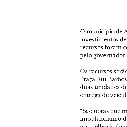
O município de A
investimentos de
recursos foram co
pelo governador R
Os recursos serão
Praça Rui Barbos
duas unidades de
entrega de veícul
“São obras que m
impulsionam o d
e a melhoria de q