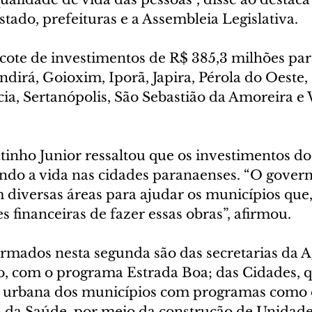
ado, prefeituras e a Assembleia Legislativa.
cote de investimentos de R$ 385,3 milhões para
ndirá, Goioxim, Iporã, Japira, Pérola do Oeste, 
cia, Sertanópolis, São Sebastião da Amoreira e
inho Junior ressaltou que os investimentos d
ndo a vida nas cidades paranaenses. “O govern
 diversas áreas para ajudar os municípios que,
 financeiras de fazer essas obras”, afirmou.
rmados nesta segunda são das secretarias da Ag
, com o programa Estrada Boa; das Cidades, q
a urbana dos municípios com programas como o
 da Saúde, por meio da construção de Unidade