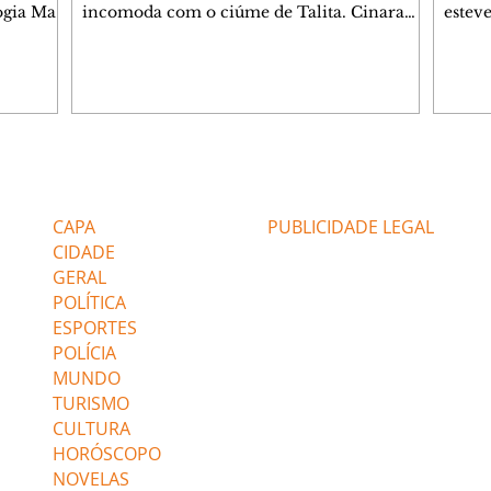
ogia Mau
incomoda com o ciúme de Talita. Cinara
estev
e Rafael
desabafa com Ronei e decide passar uns
infor
dias na casa de Palhares. Agrado pede para
e pro
 casal.
ter uma conversa com Eduarda. Janete
Iran 
 de
confronta Zilá, que garante à irmã que não
Monal
o marido
conhece Verônica. Ronei reconhece uma
Dióge
 seu
possível bolsa de Zilá entre os pertences de
olhei
l
Verônica, e liga para Cinara. Agrado pensa
Verôn
Editorias
Editais Certificados
ntar no
em desfazer sua dupla com Eduarda para
praia
 o
ajudar João Raul sem prejudicar a amiga.
Suele
CAPA
PUBLICIDADE LEGAL
fugir 
CIDADE
GERAL
POLÍTICA
ESPORTES
POLÍCIA
MUNDO
TURISMO
CULTURA
HORÓSCOPO
NOVELAS