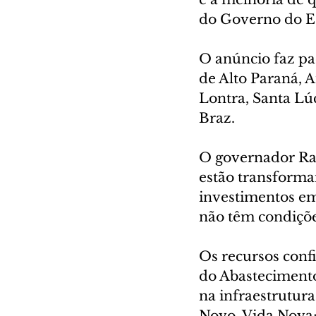
do Governo do Est
O anúncio faz pa
de Alto Paraná, A
Lontra, Santa Lú
Braz.
O governador Rat
estão transforma
investimentos em
não têm condições
Os recursos confi
do Abastecimento
na infraestrutur
Novo, Vida Nova;