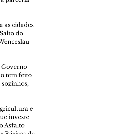
 as cidades 
Salto do 
 Wenceslau 
o Governo 
o tem feito 
 sozinhos, 
ricultura e 
ue investe 
 Asfalto 
s Básicas de 