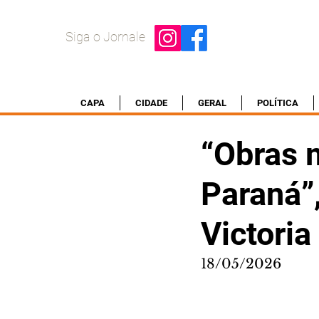
Siga o Jornale
CAPA
CIDADE
GERAL
POLÍTICA
“Obras 
Paraná”
Victoria
18/05/2026