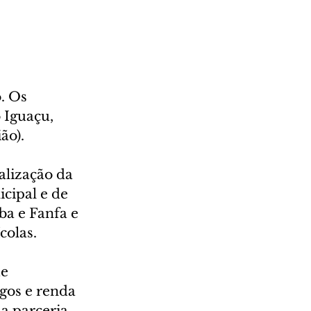
 
. Os 
 Iguaçu, 
ão).
alização da 
cipal e de 
a e Fanfa e 
colas.
e  
os e renda 
a parceria 