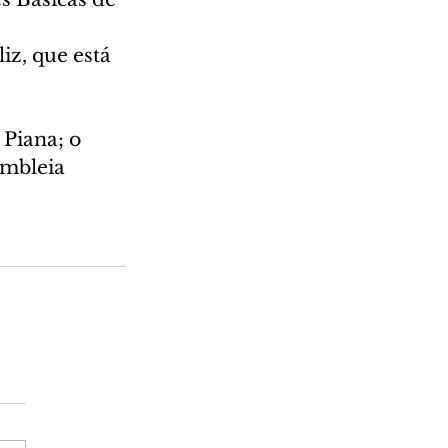
iz, que está 
Piana; o 
embleia 