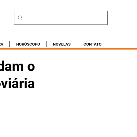
RA
HORÓSCOPO
NOVELAS
CONTATO
udam o
viária