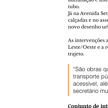
tubo.
Já na Avenida Se
calçadas e no as
novo desenho urb
As intervenções 
Leste/Oeste e a r
trajeto.
“São obras q
transporte pú
acessível, alé
secretário mu
Conjunto de in