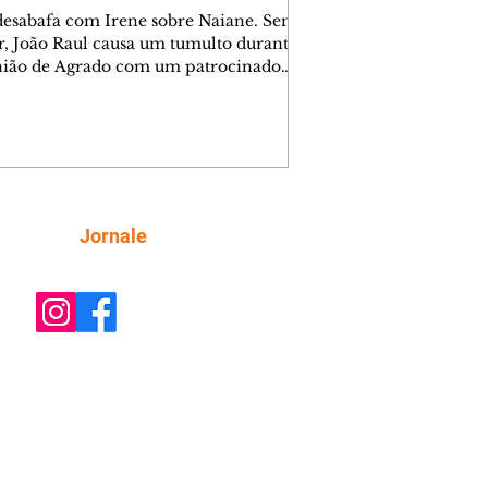
desabafa com Irene sobre Naiane. Sem
r, João Raul causa um tumulto durante
nião de Agrado com um patrocinador.
orienta Osmar a seguir Cinara, que
be a movimentação e alerta Ronei.
res confronta Cinara sobre a
imação com Ronei. Eduarda pensa
dir a Valéria para ficar com Sol. Gael
e terminar com Naiane. João Raul
ta para Agrado que não está
Siga
Jornale
guindo conviver com seu sucesso, e
na o relacionamento dos dois.