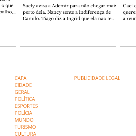
 o que
Suely avisa a Ademir para não chegar mais
Gael 
balho,
perto dela. Nancy sente a indiferença de
quere
studo
Camilo. Tiago diz a Ingrid que ela não tem
a reu
da nossa
competência para presidir a joalheria.
Zilá 
miliano
André conta a Pedro que a associação de
perce
r Franco
advogados expulsou Ademir. Laurentino
Palha
ir
contrata Adriana para servir no
aprox
 e
restaurante. Adriana vê Pedro e Bruna no
em pe
-0645.
restaurante. Bruna provoca Adriana. Dora
decid
através
pede ajuda a André para marcar um
inven
Editorias
Editais Certificados
encontro com Suely. Adriana diz a Lyris
conse
que está feliz trabalhando no restaurante de
termi
CAPA
PUBLICIDADE LEGAL
Nanc
CIDADE
GERAL
POLÍTICA
ESPORTES
POLÍCIA
MUNDO
TURISMO
CULTURA