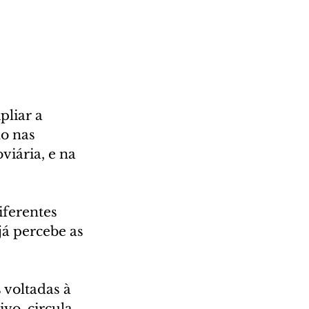
liar a 
o nas 
iária, e na 
iferentes 
já percebe as 
voltadas à 
vo, circula 