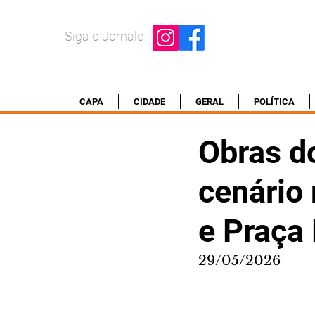
Siga o Jornale
CAPA
CIDADE
GERAL
POLÍTICA
Obras d
cenário 
e Praça 
29/05/2026