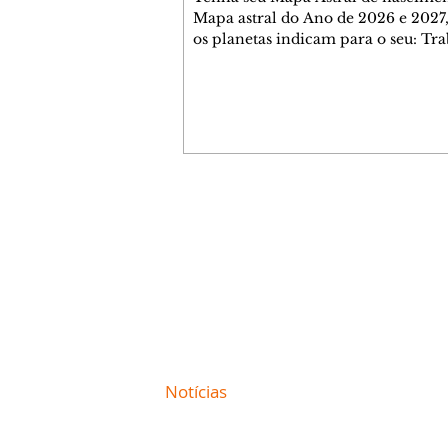
Mapa astral do Ano de 2026 e 2027,
os planetas indicam para o seu: Tra
Amor, Dinheiro, Saúde e Família. E
com 35 páginas. Adquira já através 
loja virtual ou na loja física: rua E
Perneta 30 – loja 21 – galeria Ceza
– centro – Curitiba. Você pode ped
também através do nosso Whatsapp
receber seu livro virtual: (41) 99719
Escute o programa Bom Dia Astral 
Contato comercial
da Rádio Cultura AM 930 e t
mmjornale@gmail.com
Telefone: (41) 99978-9956
Redação
E-mail:
redacaojornale@gmail.com
Site de
Notícias
de Curitiba / Paraná