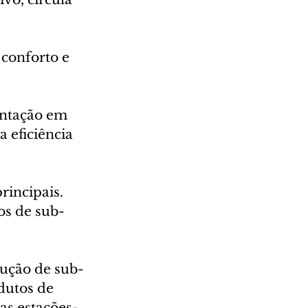
conforto e 
entação em 
 eficiência 
rincipais. 
os de sub-
ução de sub-
dutos de 
as estações-