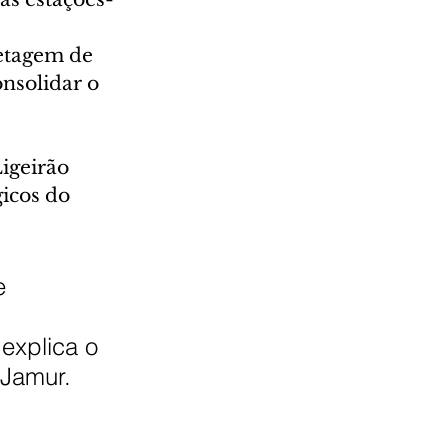
etagem de 
nsolidar o 
igeirão 
icos do 
e 
 
 explica o 
 Jamur.