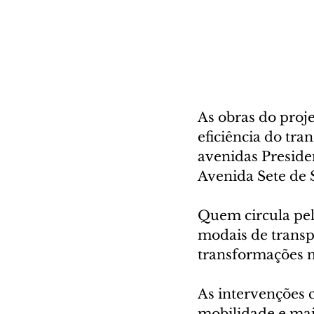
As obras do proj
eficiência do tra
avenidas Preside
Avenida Sete de S
Quem circula pela
modais de transpo
transformações n
As intervenções 
mobilidade e mais