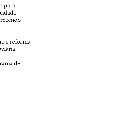
s para 
cidade 
erecendo 
ão e reforma 
viária.
grama de 